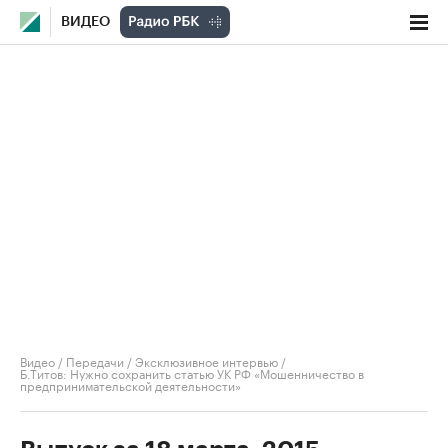
ВИДЕО
Видео
/
Передачи
/
Эксклюзивное интервью
/
Б.Титов: Нужно сохранить статью УК РФ «Мошенничество в
предпринимательской деятельности»