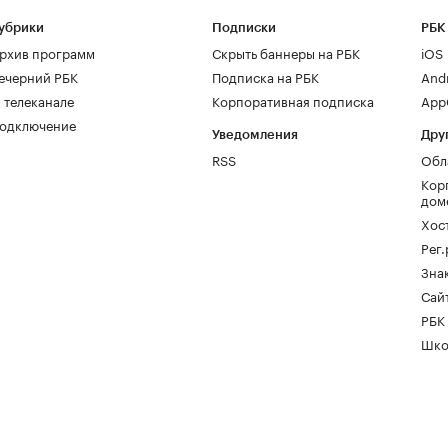
убрики
Подписки
РБК
рхив программ
Скрыть баннеры на РБК
iOS
ечерний РБК
Подписка на РБК
And
 телеканале
Корпоративная подписка
AppG
одключение
Уведомления
Дру
RSS
Обл
Кор
дом
Хос
Рег
Зна
Сайт
РБК
Шко