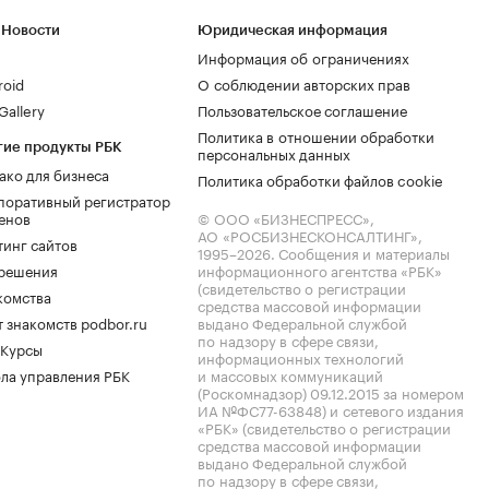
 Новости
Юридическая информация
Информация об ограничениях
roid
О соблюдении авторских прав
allery
Пользовательское соглашение
Политика в отношении обработки
гие продукты РБК
персональных данных
ако для бизнеса
Политика обработки файлов cookie
поративный регистратор
енов
© ООО «БИЗНЕСПРЕСС»,
АО «РОСБИЗНЕСКОНСАЛТИНГ»,
тинг сайтов
1995–2026
. Сообщения и материалы
.решения
информационного агентства «РБК»
(свидетельство о регистрации
комства
средства массовой информации
 знакомств podbor.ru
выдано Федеральной службой
по надзору в сфере связи,
 Курсы
информационных технологий
ла управления РБК
и массовых коммуникаций
(Роскомнадзор) 09.12.2015 за номером
ИА №ФС77-63848) и сетевого издания
«РБК» (свидетельство о регистрации
средства массовой информации
выдано Федеральной службой
по надзору в сфере связи,