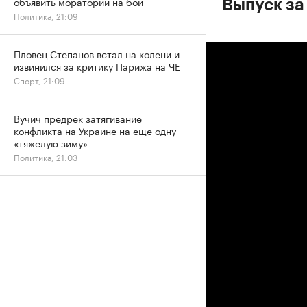
объявить мораторий на бои
Выпуск за
Политика, 21:09
Пловец Степанов встал на колени и
извинился за критику Парижа на ЧЕ
Спорт, 21:09
Вучич предрек затягивание
конфликта на Украине на еще одну
«тяжелую зиму»
Политика, 21:03