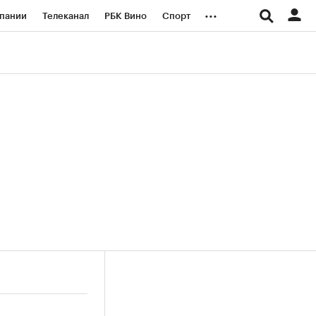
...
пании
Телеканал
РБК Вино
Спорт
ые проекты
Город
Стиль
Крипто
Спецпроекты СПб
логии и медиа
Финансы