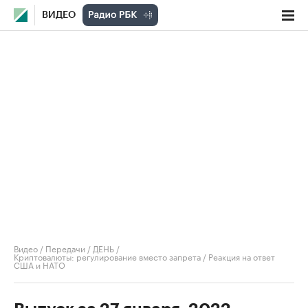
ВИДЕО
Видео
/
Передачи
/
ДЕНЬ
/
Криптовалюты: регулирование вместо запрета / Реакция на ответ
США и НАТО