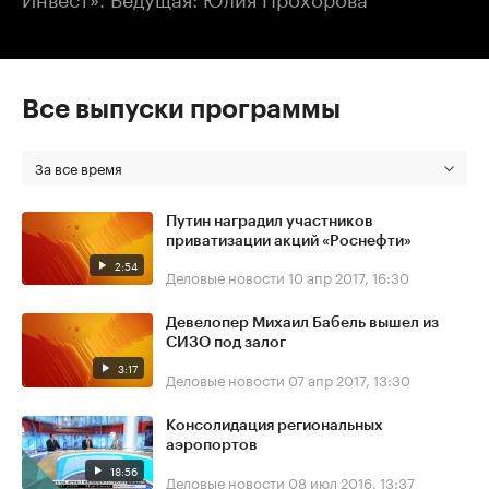
Все выпуски программы
За все время
Путин наградил участников
приватизации акций «Роснефти»
2:54
Деловые новости
10 апр 2017, 16:30
Девелопер Михаил Бабель вышел из
СИЗО под залог
3:17
Деловые новости
07 апр 2017, 13:30
Консолидация региональных
аэропортов
18:56
Деловые новости
08 июл 2016, 13:37