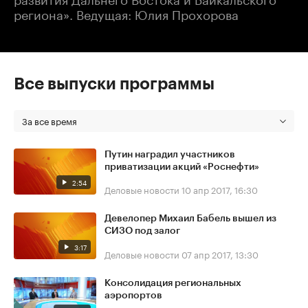
региона». Ведущая: Юлия Прохорова
Все выпуски программы
За все время
Путин наградил участников
приватизации акций «Роснефти»
2:54
Деловые новости
10 апр 2017, 16:30
Девелопер Михаил Бабель вышел из
СИЗО под залог
3:17
Деловые новости
07 апр 2017, 13:30
Консолидация региональных
аэропортов