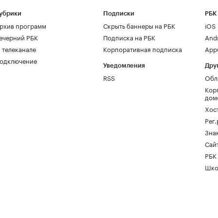
убрики
Подписки
РБК
рхив программ
Скрыть баннеры на РБК
iOS
ечерний РБК
Подписка на РБК
And
 телеканале
Корпоративная подписка
AppG
одключение
Уведомления
Дру
RSS
Обл
Кор
дом
Хос
Рег
Зна
Сайт
РБК
Шко