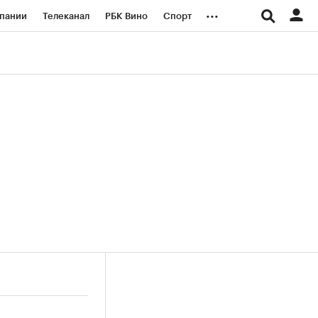
...
пании
Телеканал
РБК Вино
Спорт
ые проекты
Город
Стиль
Крипто
Спецпроекты СПб
логии и медиа
Финансы