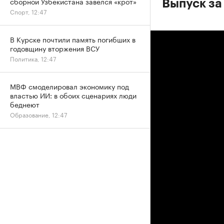
сборной Узбекистана завелся «крот»
Выпуск за 
Спорт, 12:47
В Курске почтили память погибших в
годовщину вторжения ВСУ
Политика, 12:47
МВФ смоделировал экономику под
властью ИИ: в обоих сценариях люди
беднеют
Образование, 12:47