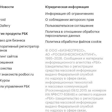
 Новости
Юридическая информация
Информация об ограничениях
roid
О соблюдении авторских прав
allery
Пользовательское соглашение
Политика в отношении обработки
гие продукты РБК
персональных данных
ако для бизнеса
Политика обработки файлов cookie
поративный регистратор
енов
© ООО «БИЗНЕСПРЕСС»,
АО «РОСБИЗНЕСКОНСАЛТИНГ»,
тинг сайтов
1995–2026
. Сообщения и материалы
.решения
информационного агентства «РБК»
(свидетельство о регистрации
комства
средства массовой информации
 знакомств podbor.ru
выдано Федеральной службой
по надзору в сфере связи,
 Курсы
информационных технологий
ла управления РБК
и массовых коммуникаций
(Роскомнадзор) 09.12.2015 за номером
ИА №ФС77-63848) и сетевого издания
«РБК» (свидетельство о регистрации
средства массовой информации
выдано Федеральной службой
по надзору в сфере связи,