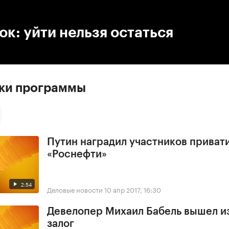
:00
/
00:00
к: уйти нельзя остаться
ски программы
Путин наградил участников приват
«Роснефти»
2:54
Деловые новости
10 апр 2017, 16:30
Девелопер Михаил Бабель вышел и
залог