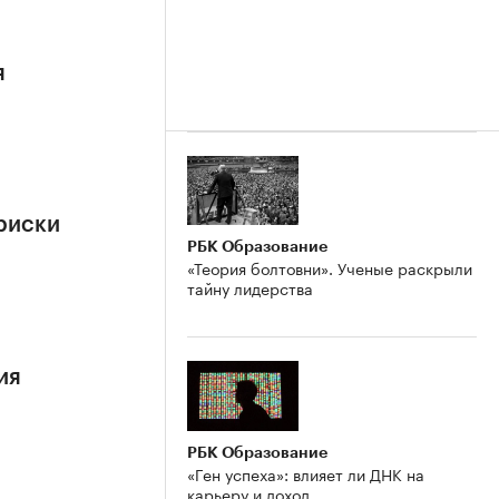
я
риски
РБК Образование
«Теория болтовни». Ученые раскрыли
тайну лидерства
ия
РБК Образование
«Ген успеха»: влияет ли ДНК на
карьеру и доход