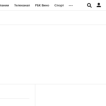
...
пании
Телеканал
РБК Вино
Спорт
ые проекты
Город
Стиль
Крипто
Спецпроекты СПб
логии и медиа
Финансы