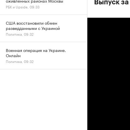
оживленных районах Москвы
Выпуск за 
РБК и Upside, 09:33
США восстановили обмен
разведданными с Украиной
Политика, 09:32
Военная операция на Украине.
Онлайн
Политика, 09:32