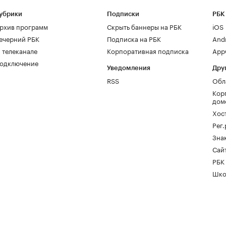
убрики
Подписки
РБК
рхив программ
Скрыть баннеры на РБК
iOS
ечерний РБК
Подписка на РБК
And
 телеканале
Корпоративная подписка
AppG
одключение
Уведомления
Дру
RSS
Обл
Кор
дом
Хос
Рег
Зна
Сайт
РБК
Шко