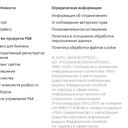
 Новости
Юридическая информация
Информация об ограничениях
roid
О соблюдении авторских прав
allery
Пользовательское соглашение
Политика в отношении обработки
гие продукты РБК
персональных данных
ако для бизнеса
Политика обработки файлов cookie
поративный регистратор
енов
© ООО «БИЗНЕСПРЕСС»,
АО «РОСБИЗНЕСКОНСАЛТИНГ»,
тинг сайтов
1995–2026
. Сообщения и материалы
.решения
информационного агентства «РБК»
(свидетельство о регистрации
комства
средства массовой информации
 знакомств podbor.ru
выдано Федеральной службой
по надзору в сфере связи,
 Курсы
информационных технологий
ла управления РБК
и массовых коммуникаций
(Роскомнадзор) 09.12.2015 за номером
ИА №ФС77-63848) и сетевого издания
«РБК» (свидетельство о регистрации
средства массовой информации
выдано Федеральной службой
по надзору в сфере связи,