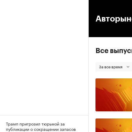
00
Авторын
Все выпу
За все время
Трамп пригрозил тюрьмой за
публикации о сокращении запасов