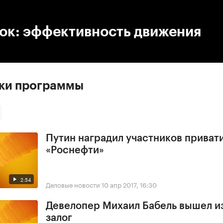
:00
/
00:00
ок: эффективность движения
ски программы
Путин наградил участников приват
«Роснефти»
2:54
Деловые новости
10 апр 2017, 16:30
Девелопер Михаил Бабель вышел и
залог