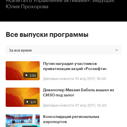
Юлия Прохорова
Все выпуски программы
За все время
Путин наградил участников
приватизации акций «Роснефти»
2:54
Деловые новости
10 апр 2017, 16:30
Девелопер Михаил Бабель вышел из
СИЗО под залог
3:17
Деловые новости
07 апр 2017, 13:30
Консолидация региональных
аэропортов