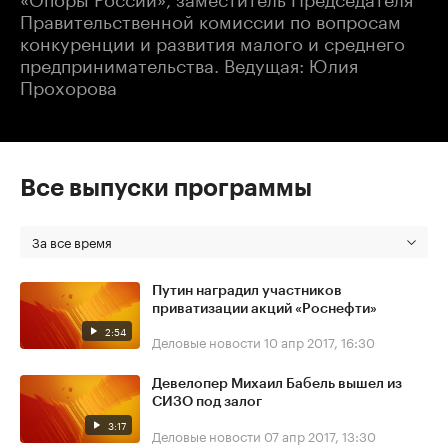
Правительственной комиссии по вопросам
конкуренции и развития малого и среднего
предпринимательства. Ведущая: Юлия
Прохорова
Все выпуски программы
За все время
Путин наградил участников
приватизации акций «Роснефти»
2:54
Деловые новости
10 апр 2017, 16:30
Девелопер Михаил Бабель вышел из
СИЗО под залог
3:17
Деловые новости
07 апр 2017, 13:30