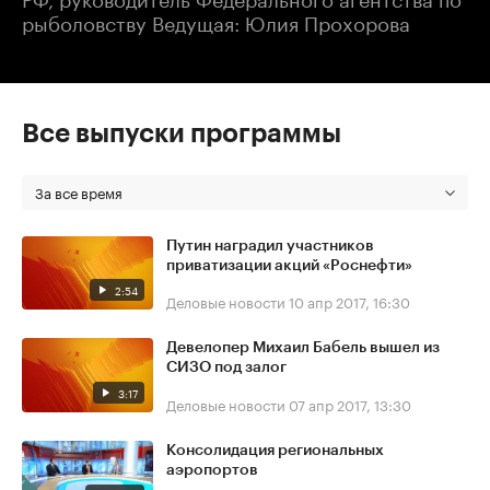
рыболовству Ведущая: Юлия Прохорова
Все выпуски программы
За все время
Путин наградил участников
приватизации акций «Роснефти»
2:54
Деловые новости
10 апр 2017, 16:30
Девелопер Михаил Бабель вышел из
СИЗО под залог
3:17
Деловые новости
07 апр 2017, 13:30
Консолидация региональных
аэропортов