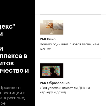
декс"
и
РБК Вино
Почему одни вина пьются легче, чем
и
другие
плекса в
итов
чество и
РБК Образование
 Президент
«Ген успеха»: влияет ли ДНК на
нвестиции в
карьеру и доход
 в регионе;
ное