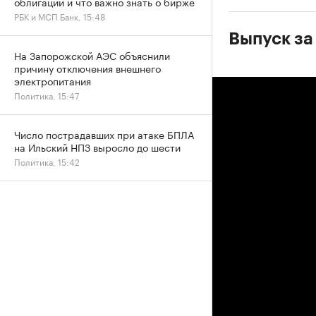
облигации и что важно знать о бирже
РБК и МСП Банк, 15:48
Выпуск за
На Запорожской АЭС объяснили
причину отключения внешнего
электропитания
Политика, 15:47
Число пострадавших при атаке БПЛА
на Ильский НПЗ выросло до шести
Политика, 15:42