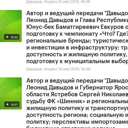
Давыдов. Индекс
21 июл 2015, 16:36
Автор и ведущий передачи "Давыдо
Леонид Давыдов и Глава Республик
Юнус-бек Баматгиреевич Евкуров 
подготовку к чемпионату «Что? Где?
19:53
региональные бренды; туристичес
и инвестиции в инфраструктуру; т
доступность и жилищную политику, 
подготовку к муниципальным выбо
Давыдов. Индекс
14 июл 2015, 16:36
Автор и ведущий передачи "Давыдо
Леонид Давыдов и Губернатор Яро
области Ястребов Сергей Николае
судьбу ФК «Шинник» и региональны
19:57
жилищную политику и транспортн
доступность региона; социальную 
политку; перспективы импортозам