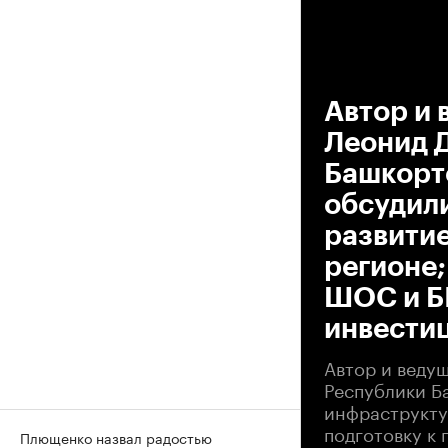
00
Автор и
Леонид 
Башкорт
обсудили
развити
регионе;
ШОС и Б
инвести
Автор и веду
Республики Б
инфраструкту
подготовку к
Плющенко назвал радостью