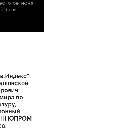
есто региона
tter и
в.Индекс"
рдловской
ирович
 мира по
ктуру;
ционный
и ИННОПРОМ
ра.