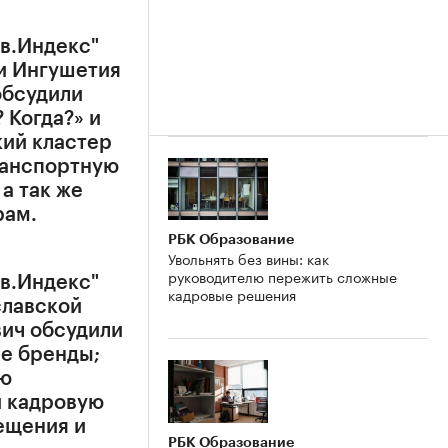
в.Индекс"
и Ингушетия
обсудили
 Когда?» и
кий кластер
ранспортную
а так же
рам.
РБК Образование
Увольнять без вины: как
руководителю пережить сложные
в.Индекс"
кадровые решения
славской
вич обсудили
е бренды;
ую
и кадровую
ещения и
РБК Образование