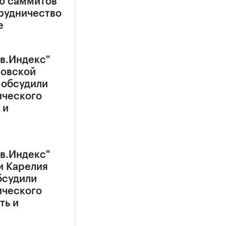
ию саммитов
рудничество
е
в.Индекс"
новской
 обсудили
ического
 и
в.Индекс"
и Карелия
бсудили
ического
ть и