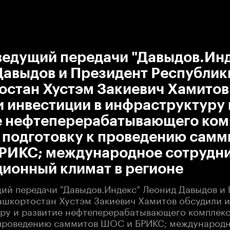
:00
/
00:00
 ведущий передачи "Давыдов.Ин
Давыдов и Президент Республик
остан Хустэм Закиевич Хамитов
 инвестиции в инфраструктуру 
е нефтеперерабатывающего ком
 подготовку к проведению самм
РИКС; международное сотрудни
ционный климат в регионе
щий передачи "Давыдов.Индекс" Леонид Давыдов и
ашкортостан Хустэм Закиевич Хамитов обсудили и
ру и развитие нефтеперерабатывающего комплекса
 проведению саммитов ШОС и БРИКС; международ