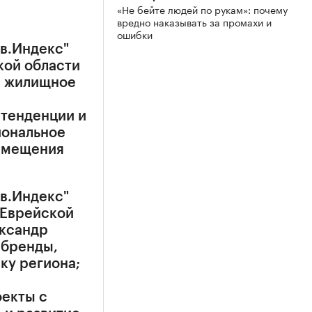
«Не бейте людей по рукам»: почему
вредно наказывать за промахи и
ошибки
в.Индекс"
кой области
и жилищное
тенденции и
иональное
замещения
в.Индекс"
 Еврейской
ександр
 бренды,
ку региона;
екты с