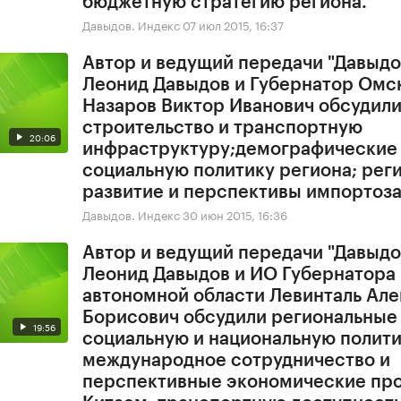
бюджетную стратегию региона.
Давыдов. Индекс
07 июл 2015, 16:37
Автор и ведущий передачи "Давыдо
Леонид Давыдов и Губернатор Омс
Назаров Виктор Иванович обсудил
строительство и транспортную
20:06
инфраструктуру;демографические 
социальную политику региона; рег
развитие и перспективы импорто
Давыдов. Индекс
30 июн 2015, 16:36
Автор и ведущий передачи "Давыдо
Леонид Давыдов и ИО Губернатора
автономной области Левинталь Ал
Борисович обсудили региональные
19:56
социальную и национальную полити
международное сотрудничество и
перспективные экономические про