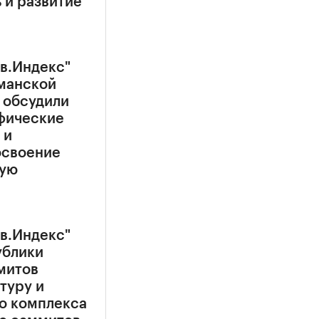
 и развитие
в.Индекс"
манской
 обсудили
фические
 и
освоение
ную
в.Индекс"
ублики
митов
туру и
о комплекса