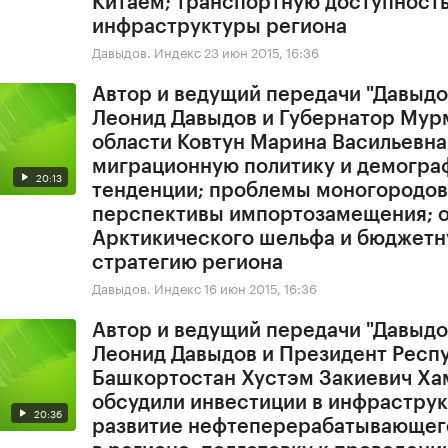
Китаем; транспортную доступность
инфраструктуры региона
Давыдов. Индекс
23 июн 2015, 16:36
Автор и ведущий передачи "Давыдо
Леонид Давыдов и Губернатор Мур
области Ковтун Марина Васильевна
миграционную политику и демогра
20:13
тенденции; проблемы моногородов
перспективы импортозамещения; 
Арктикического шельфа и бюджет
стратегию региона
Давыдов. Индекс
16 июн 2015, 16:36
Автор и ведущий передачи "Давыдо
Леонид Давыдов и Президент Респ
Башкортостан Хустэм Закиевич Ха
обсудили инвестиции в инфраструк
20:36
развитие нефтеперерабатывающег