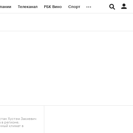
...
пании
Телеканал
РБК Вино
Спорт
ые проекты
Город
Стиль
Крипто
Спецпроекты СПб
логии и медиа
Финансы
стан Хустэм Закиевич
 в регионе;
нный климат в