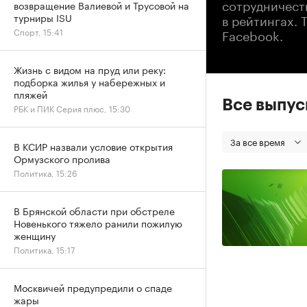
сотрудничеств
возвращение Валиевой и Трусовой на
в рейтингах. 
турниры ISU
Facebook.
Спорт, 15:41
Жизнь с видом на пруд или реку:
подборка жилья у набережных и
пляжей
Все выпу
РБК и ПИК Серия плюс, 15:30
За все время
В КСИР назвали условие открытия
Ормузского пролива
Политика, 15:26
В Брянской области при обстреле
Новенького тяжело ранили пожилую
женщину
Политика, 15:17
Москвичей предупредили о спаде
жары