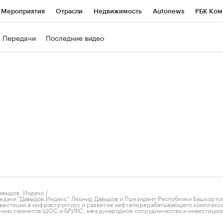
Мероприятия
Отрасли
Недвижимость
Autonews
РБК Ком
ние
РБК Курсы
РБК Life
Тренды
Визионеры
Национальн
Передачи
Последние видео
б
Исследования
Кредитные рейтинги
Франшизы
Газета
роверка контрагентов
Политика
Экономика
Бизнес
Техно
авыдов. Индекс
/
едачи "Давыдов.Индекс" Леонид Давыдов и Президент Республики Башкорто
вестиции в инфраструктуру и развитие нефтеперерабатывающего комплекса
ению саммитов ШОС и БРИКС; международное сотрудничество и инвестицио