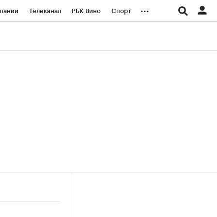
...
пании
Телеканал
РБК Вино
Спорт
ые проекты
Город
Стиль
Крипто
Спецпроекты СПб
логии и медиа
Финансы