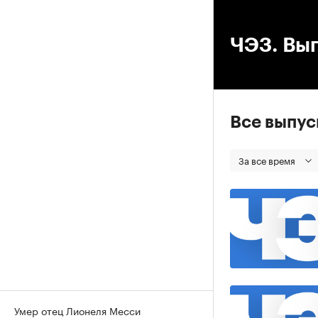
00
ЧЭЗ. Вып
Все выпу
За все время
Умер отец Лионеля Месси