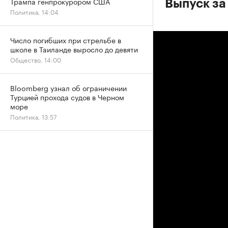
Трампа генпрокурором США
Выпуск за
Политика, 14:04
Число погибших при стрельбе в
школе в Таиланде выросло до девяти
Общество, 14:00
Bloomberg узнал об ограничении
Турцией прохода судов в Черном
море
Политика, 13:57