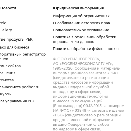
 Новости
Юридическая информация
Информация об ограничениях
roid
О соблюдении авторских прав
allery
Пользовательское соглашение
Политика в отношении обработки
гие продукты РБК
персональных данных
ако для бизнеса
Политика обработки файлов cookie
поративный регистратор
енов
© ООО «БИЗНЕСПРЕСС»,
АО «РОСБИЗНЕСКОНСАЛТИНГ»,
тинг сайтов
1995–2026
. Сообщения и материалы
.решения
информационного агентства «РБК»
(свидетельство о регистрации
комства
средства массовой информации
 знакомств podbor.ru
выдано Федеральной службой
по надзору в сфере связи,
 Курсы
информационных технологий
ла управления РБК
и массовых коммуникаций
(Роскомнадзор) 09.12.2015 за номером
ИА №ФС77-63848) и сетевого издания
«РБК» (свидетельство о регистрации
средства массовой информации
выдано Федеральной службой
по надзору в сфере связи,