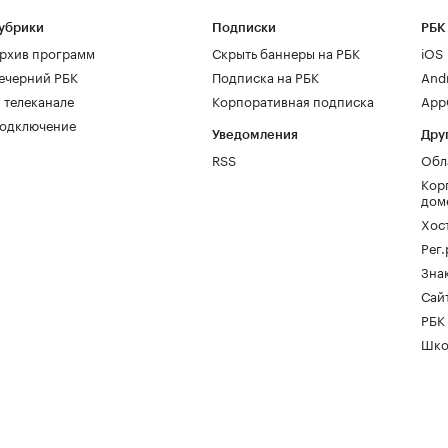
убрики
Подписки
РБК
рхив программ
Скрыть баннеры на РБК
iOS
ечерний РБК
Подписка на РБК
And
 телеканале
Корпоративная подписка
AppG
одключение
Уведомления
Дру
RSS
Обл
Кор
дом
Хос
Рег
Зна
Сайт
РБК
Шко