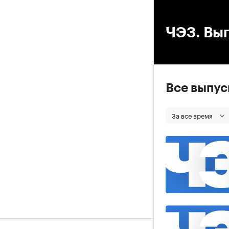
00
ЧЭЗ. Вып
Все выпу
За все время