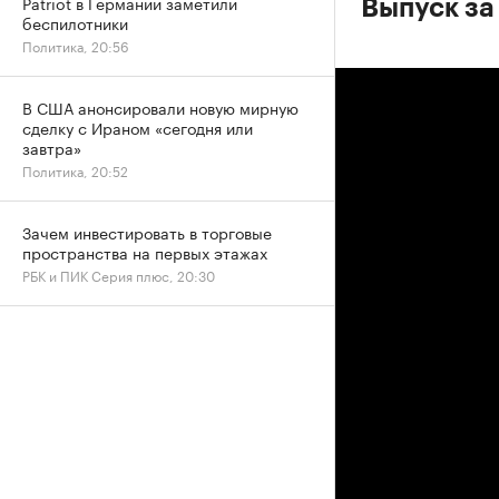
Patriot в Германии заметили
Выпуск за
беспилотники
Политика, 20:56
В США анонсировали новую мирную
сделку с Ираном «сегодня или
завтра»
Политика, 20:52
Зачем инвестировать в торговые
пространства на первых этажах
РБК и ПИК Серия плюс, 20:30