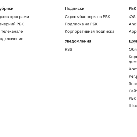
убрики
Подписки
РБК
рхив программ
Скрыть баннеры на РБК
iOS
ечерний РБК
Подписка на РБК
And
 телеканале
Корпоративная подписка
AppG
одключение
Уведомления
Дру
RSS
Обл
Кор
дом
Хос
Рег
Зна
Сайт
РБК
Шко