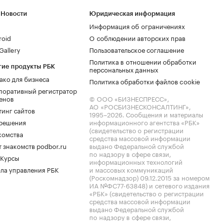
 Новости
Юридическая информация
Информация об ограничениях
roid
О соблюдении авторских прав
allery
Пользовательское соглашение
Политика в отношении обработки
гие продукты РБК
персональных данных
ако для бизнеса
Политика обработки файлов cookie
поративный регистратор
енов
© ООО «БИЗНЕСПРЕСС»,
АО «РОСБИЗНЕСКОНСАЛТИНГ»,
тинг сайтов
1995–2026
. Сообщения и материалы
.решения
информационного агентства «РБК»
(свидетельство о регистрации
комства
средства массовой информации
 знакомств podbor.ru
выдано Федеральной службой
по надзору в сфере связи,
 Курсы
информационных технологий
ла управления РБК
и массовых коммуникаций
(Роскомнадзор) 09.12.2015 за номером
ИА №ФС77-63848) и сетевого издания
«РБК» (свидетельство о регистрации
средства массовой информации
выдано Федеральной службой
по надзору в сфере связи,