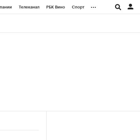
...
пании
Телеканал
РБК Вино
Спорт
ые проекты
Город
Стиль
Крипто
Спецпроекты СПб
логии и медиа
Финансы