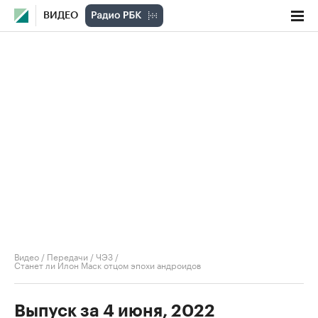
ВИДЕО
Видео
/
Передачи
/
ЧЭЗ
/
Станет ли Илон Маск отцом эпохи андроидов
Выпуск за 4 июня, 2022