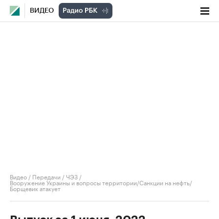
ВИДЕО
Видео
/
Передачи
/
ЧЭЗ
/
Вооружение Украины и вопросы территории/Санкции на нефть/
Борщевик атакует