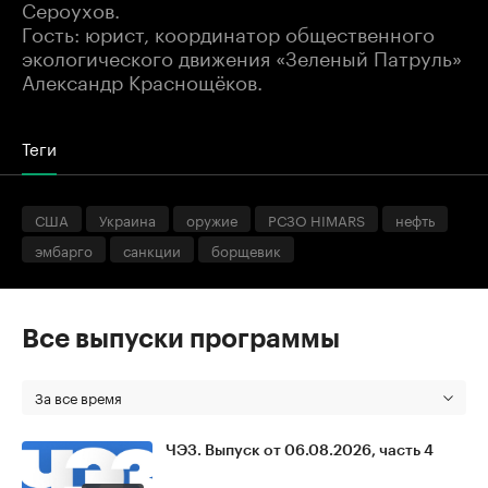
Сероухов.
Гость: юрист, координатор общественного
экологического движения «Зеленый Патруль»
Александр Краснощёков.
Теги
США
Украина
оружие
РСЗО HIMARS
нефть
эмбарго
санкции
борщевик
Все выпуски программы
За все время
ЧЭЗ. Выпуск от 06.08.2026, часть 4