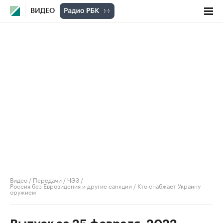
ВИДЕО
Видео
/
Передачи
/
ЧЭЗ
/
Россия без Евровидения и другие санкции / Кто снабжает Украину
оружием