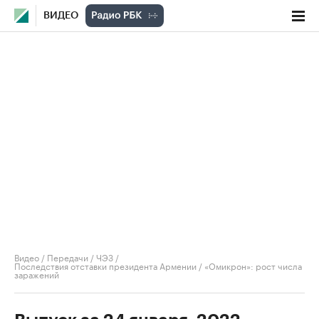
ВИДЕО
Видео
/
Передачи
/
ЧЭЗ
/
Последствия отставки президента Армении / «Омикрон»: рост числа
заражений