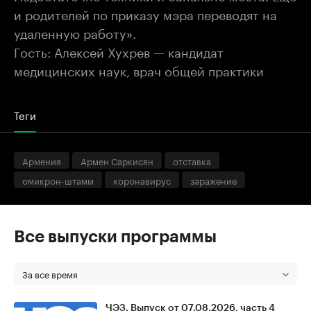
и родителей по приказу мэра переводят на
удаленную работу».
Гость: Алексей Хухрев — кандидат
медицинских наук, врач общей практики
Теги
Армения
Армен Саркисян
отставка
омикрон-штамм
коронавирус
заражение
Все выпуски программы
За все время
ЧЭЗ. Выпуск от 07.08.2026, часть 4