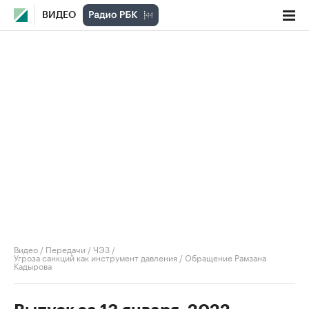
ВИДЕО
Видео
/
Передачи
/
ЧЭЗ
/
Угроза санкций как инструмент давления / Обращение Рамзана
Кадырова