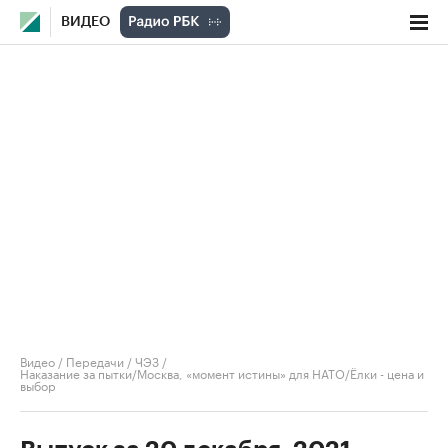
ВИДЕО
Видео
/
Передачи
/
ЧЭЗ
/
Наказание за пытки/Москва, «момент истины» для НАТО/Ёлки - цена и
выбор