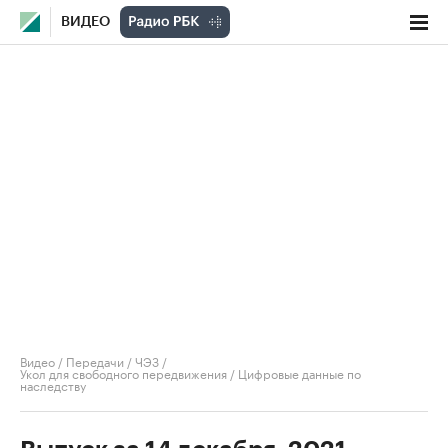
ВИДЕО
Видео
/
Передачи
/
ЧЭЗ
/
Укол для свободного передвижения / Цифровые данные по
наследству