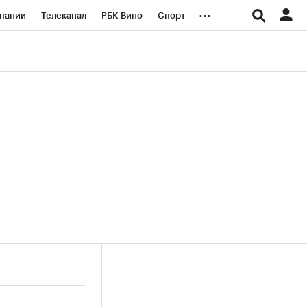
...
пании
Телеканал
РБК Вино
Спорт
ые проекты
Город
Стиль
Крипто
Спецпроекты СПб
логии и медиа
Финансы