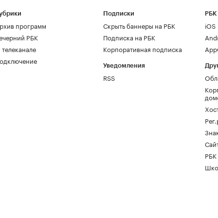
убрики
Подписки
РБК
рхив программ
Скрыть баннеры на РБК
iOS
ечерний РБК
Подписка на РБК
And
 телеканале
Корпоративная подписка
AppG
одключение
Уведомления
Дру
RSS
Обл
Кор
дом
Хос
Рег
Зна
Сайт
РБК
Шко