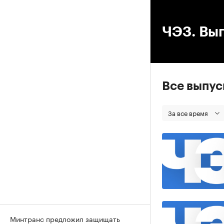
00
ЧЭЗ. Вып
Все выпу
За все время
Минтранс предложил защищать