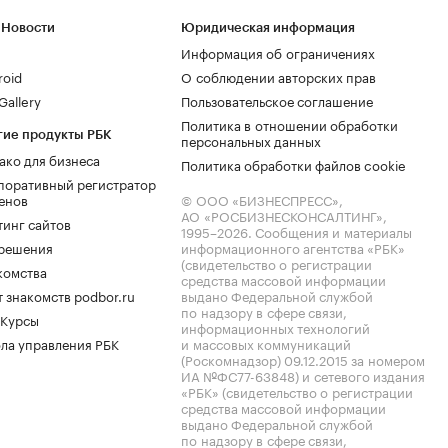
 Новости
Юридическая информация
Информация об ограничениях
roid
О соблюдении авторских прав
allery
Пользовательское соглашение
Политика в отношении обработки
гие продукты РБК
персональных данных
ако для бизнеса
Политика обработки файлов cookie
поративный регистратор
енов
© ООО «БИЗНЕСПРЕСС»,
АО «РОСБИЗНЕСКОНСАЛТИНГ»,
тинг сайтов
1995–2026
. Сообщения и материалы
.решения
информационного агентства «РБК»
(свидетельство о регистрации
комства
средства массовой информации
 знакомств podbor.ru
выдано Федеральной службой
по надзору в сфере связи,
 Курсы
информационных технологий
ла управления РБК
и массовых коммуникаций
(Роскомнадзор) 09.12.2015 за номером
ИА №ФС77-63848) и сетевого издания
«РБК» (свидетельство о регистрации
средства массовой информации
выдано Федеральной службой
по надзору в сфере связи,