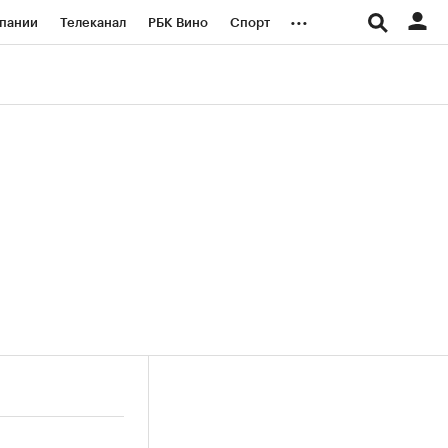
...
пании
Телеканал
РБК Вино
Спорт
ые проекты
Город
Стиль
Крипто
Спецпроекты СПб
логии и медиа
Финансы