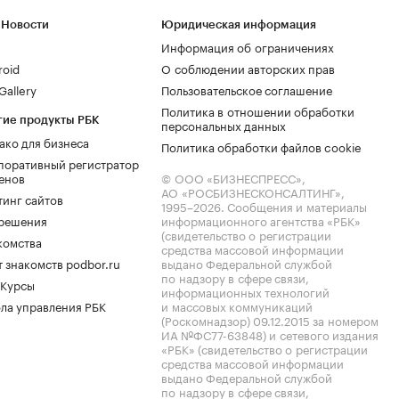
 Новости
Юридическая информация
Информация об ограничениях
roid
О соблюдении авторских прав
allery
Пользовательское соглашение
Политика в отношении обработки
гие продукты РБК
персональных данных
ако для бизнеса
Политика обработки файлов cookie
поративный регистратор
енов
© ООО «БИЗНЕСПРЕСС»,
АО «РОСБИЗНЕСКОНСАЛТИНГ»,
тинг сайтов
1995–2026
. Сообщения и материалы
.решения
информационного агентства «РБК»
(свидетельство о регистрации
комства
средства массовой информации
 знакомств podbor.ru
выдано Федеральной службой
по надзору в сфере связи,
 Курсы
информационных технологий
ла управления РБК
и массовых коммуникаций
(Роскомнадзор) 09.12.2015 за номером
ИА №ФС77-63848) и сетевого издания
«РБК» (свидетельство о регистрации
средства массовой информации
выдано Федеральной службой
по надзору в сфере связи,