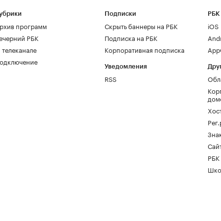
убрики
Подписки
РБК
рхив программ
Скрыть баннеры на РБК
iOS
ечерний РБК
Подписка на РБК
And
 телеканале
Корпоративная подписка
AppG
одключение
Уведомления
Дру
RSS
Обл
Кор
дом
Хос
Рег
Зна
Сайт
РБК
Шко