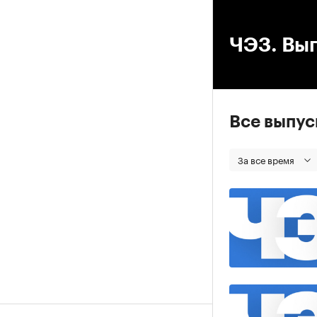
00
ЧЭЗ. Вып
Все выпу
За все время