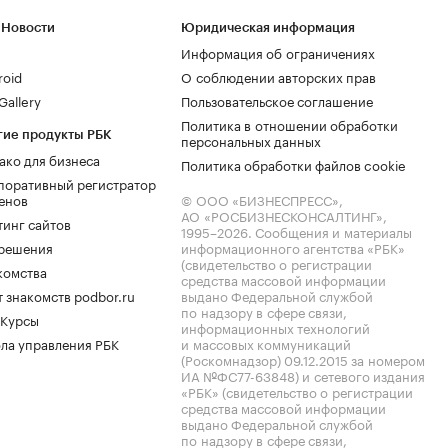
 Новости
Юридическая информация
Информация об ограничениях
roid
О соблюдении авторских прав
allery
Пользовательское соглашение
Политика в отношении обработки
гие продукты РБК
персональных данных
ако для бизнеса
Политика обработки файлов cookie
поративный регистратор
енов
© ООО «БИЗНЕСПРЕСС»,
АО «РОСБИЗНЕСКОНСАЛТИНГ»,
тинг сайтов
1995–2026
. Сообщения и материалы
.решения
информационного агентства «РБК»
(свидетельство о регистрации
комства
средства массовой информации
 знакомств podbor.ru
выдано Федеральной службой
по надзору в сфере связи,
 Курсы
информационных технологий
ла управления РБК
и массовых коммуникаций
(Роскомнадзор) 09.12.2015 за номером
ИА №ФС77-63848) и сетевого издания
«РБК» (свидетельство о регистрации
средства массовой информации
выдано Федеральной службой
по надзору в сфере связи,