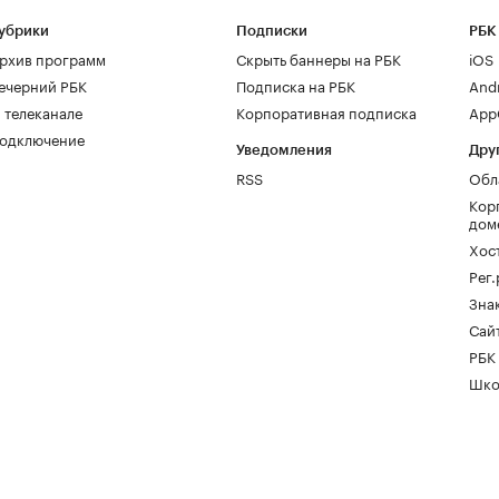
убрики
Подписки
РБК
рхив программ
Скрыть баннеры на РБК
iOS
ечерний РБК
Подписка на РБК
And
 телеканале
Корпоративная подписка
AppG
одключение
Уведомления
Дру
RSS
Обл
Кор
дом
Хос
Рег
Зна
Сайт
РБК
Шко