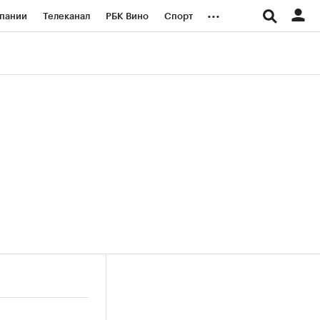
...
пании
Телеканал
РБК Вино
Спорт
ые проекты
Город
Стиль
Крипто
Спецпроекты СПб
логии и медиа
Финансы