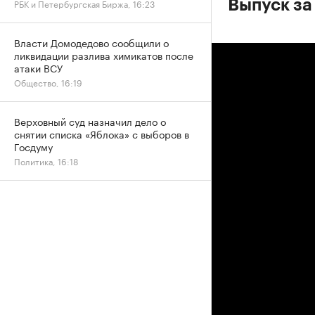
РБК и Петербургская Биржа, 16:23
Выпуск за
Власти Домодедово сообщили о
ликвидации разлива химикатов после
атаки ВСУ
Общество, 16:19
Верховный суд назначил дело о
снятии списка «Яблока» с выборов в
Госдуму
Политика, 16:18