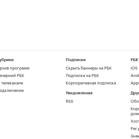
убрики
Подписки
РБК
рхив программ
Скрыть баннеры на РБК
iOS
ечерний РБК
Подписка на РБК
And
 телеканале
Корпоративная подписка
AppG
одключение
Уведомления
Дру
RSS
Обл
Кор
дом
Хос
Рег
Зна