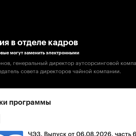
:00
/
00:00
я в отделе кадров
вые могут заменить электронными
онов, генеральный директор аутсорсинговой комп
едатель совета директоров чайной компании.
ски программы
ЧЭЗ. Выпуск от 06.08.2026, часть 