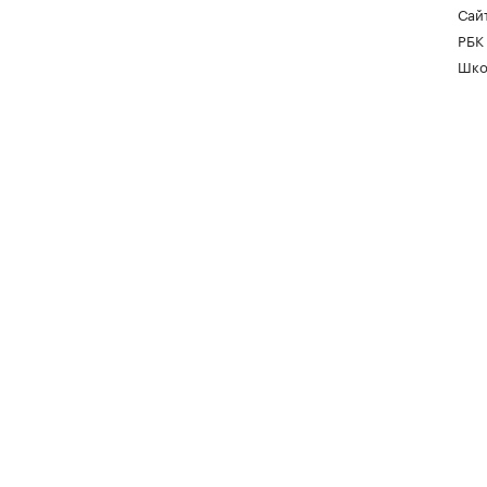
Сайт
РБК
Шко