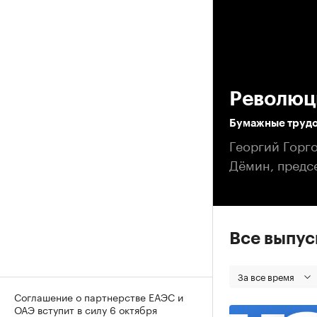
00
Революци
Бумажные трудо
Георгий Горг
Дёмин, предс
Все выпу
За все время
Соглашение о партнерстве ЕАЭС и
ОАЭ вступит в силу 6 октября