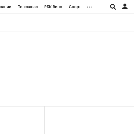
...
пании
Телеканал
РБК Вино
Спорт
ые проекты
Город
Стиль
Крипто
Спецпроекты СПб
логии и медиа
Финансы