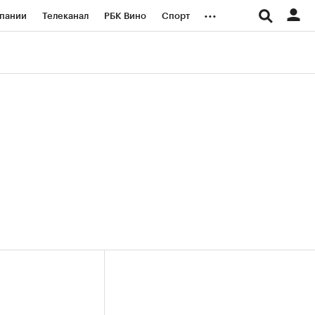
...
пании
Телеканал
РБК Вино
Спорт
ые проекты
Город
Стиль
Крипто
Спецпроекты СПб
логии и медиа
Финансы