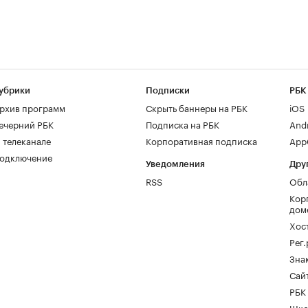
убрики
Подписки
РБК
рхив программ
Скрыть баннеры на РБК
iOS
ечерний РБК
Подписка на РБК
And
 телеканале
Корпоративная подписка
AppG
одключение
Уведомления
Дру
RSS
Обл
Кор
дом
Хос
Рег
Зна
Сайт
РБК
Шко