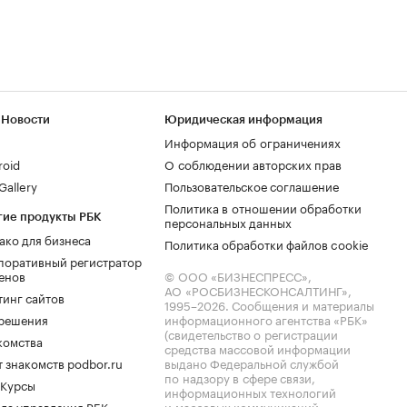
 Новости
Юридическая информация
Информация об ограничениях
roid
О соблюдении авторских прав
allery
Пользовательское соглашение
Политика в отношении обработки
гие продукты РБК
персональных данных
ако для бизнеса
Политика обработки файлов cookie
поративный регистратор
енов
© ООО «БИЗНЕСПРЕСС»,
АО «РОСБИЗНЕСКОНСАЛТИНГ»,
тинг сайтов
1995–2026
. Сообщения и материалы
.решения
информационного агентства «РБК»
(свидетельство о регистрации
комства
средства массовой информации
 знакомств podbor.ru
выдано Федеральной службой
по надзору в сфере связи,
 Курсы
информационных технологий
ла управления РБК
и массовых коммуникаций