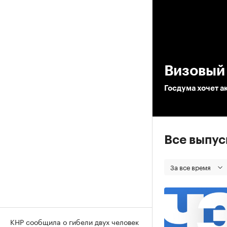
00
Визовый
Госдума хочет а
Все выпу
За все время
КНР сообщила о гибели двух человек