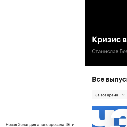
00
Кризис 
Станислав Бе
Все выпу
За все время
Новая Зеландия анонсировала 36-й