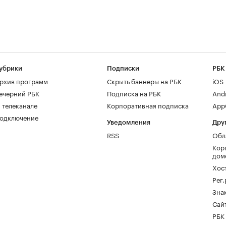
убрики
Подписки
РБК
рхив программ
Скрыть баннеры на РБК
iOS
ечерний РБК
Подписка на РБК
And
 телеканале
Корпоративная подписка
AppG
одключение
Уведомления
Дру
RSS
Обл
Кор
дом
Хос
Рег
Зна
Сайт
РБК