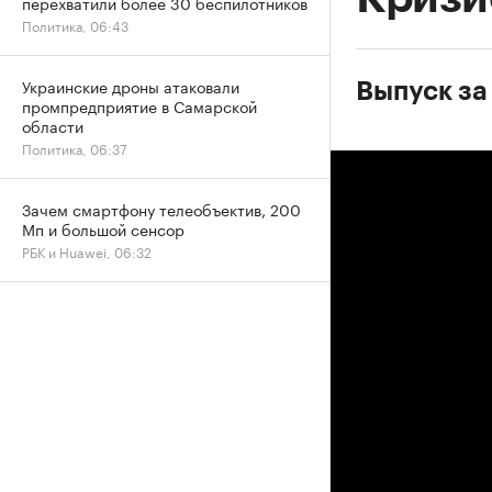
перехватили более 30 беспилотников
Политика, 06:43
Украинские дроны атаковали
Выпуск за
промпредприятие в Самарской
области
Политика, 06:37
Зачем смартфону телеобъектив, 200
Мп и большой сенсор
РБК и Huawei, 06:32