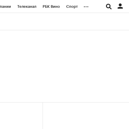
...
пании
Телеканал
РБК Вино
Спорт
ые проекты
Город
Стиль
Крипто
Спецпроекты СПб
логии и медиа
Финансы