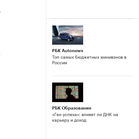
4
РБК Autonews
3
Топ самых бюджетных минивэнов в
России
2
РБК Образование
«Ген успеха»: влияет ли ДНК на
карьеру и доход