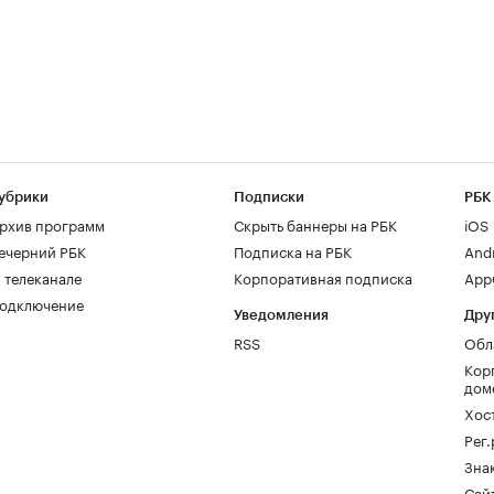
убрики
Подписки
РБК
рхив программ
Скрыть баннеры на РБК
iOS
ечерний РБК
Подписка на РБК
And
 телеканале
Корпоративная подписка
AppG
одключение
Уведомления
Дру
RSS
Обл
Кор
дом
Хос
Рег
Зна
Сайт