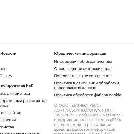
 Новости
Юридическая информация
Информация об ограничениях
roid
О соблюдении авторских прав
allery
Пользовательское соглашение
Политика в отношении обработки
гие продукты РБК
персональных данных
ако для бизнеса
Политика обработки файлов cookie
поративный регистратор
енов
© ООО «БИЗНЕСПРЕСС»,
АО «РОСБИЗНЕСКОНСАЛТИНГ»,
тинг сайтов
1995–2026
. Сообщения и материалы
.решения
информационного агентства «РБК»
(свидетельство о регистрации
комства
средства массовой информации
 знакомств podbor.ru
выдано Федеральной службой