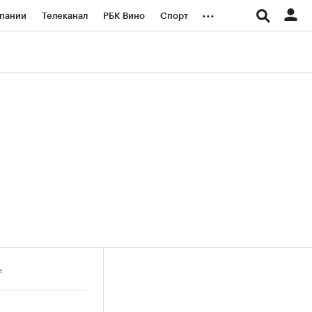
...
пании
Телеканал
РБК Вино
Спорт
ые проекты
Город
Стиль
Крипто
Спецпроекты СПб
логии и медиа
Финансы
a