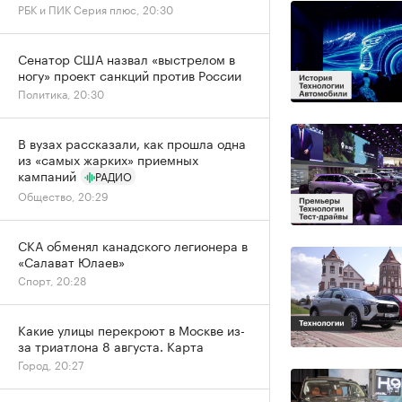
РБК и ПИК Серия плюс, 20:30
Сенатор США назвал «выстрелом в
ногу» проект санкций против России
Политика, 20:30
В вузах рассказали, как прошла одна
из «самых жарких» приемных
кампаний
РАДИО
Общество, 20:29
СКА обменял канадского легионера в
«Салават Юлаев»
Спорт, 20:28
Какие улицы перекроют в Москве из-
за триатлона 8 августа. Карта
Город, 20:27