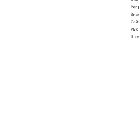
Рег
Зна
Сайт
РБК
Шко