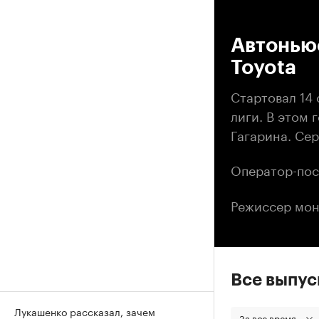
00
Автонью
Toyota
Стартовал 14
лиги. В этом 
Гагарина. Се
Оператор-пос
Режиссер мон
Все выпу
Лукашенко рассказал, зачем
За все время