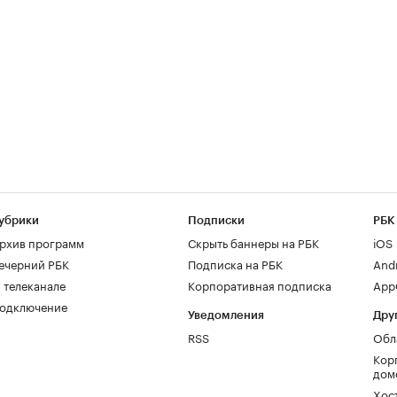
убрики
Подписки
РБК
рхив программ
Скрыть баннеры на РБК
iOS
ечерний РБК
Подписка на РБК
And
 телеканале
Корпоративная подписка
AppG
одключение
Уведомления
Дру
RSS
Обл
Кор
дом
Хос