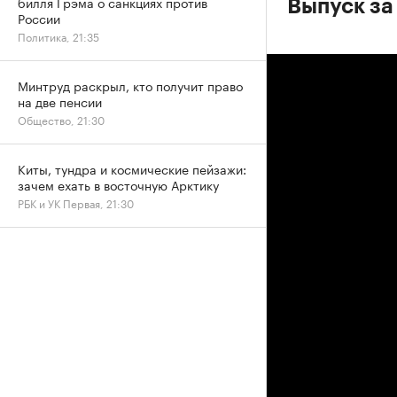
билля Грэма о санкциях против
Выпуск за
России
Политика, 21:35
Минтруд раскрыл, кто получит право
на две пенсии
Общество, 21:30
Киты, тундра и космические пейзажи:
зачем ехать в восточную Арктику
РБК и УК Первая, 21:30