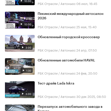
10:00
РБК Отрасли / Автоньюс
06 июл, 16:45
Пекинский международный автосалон
2026
10:00
РБК Отрасли / Автоньюс
25 мая, 15:40
Обновленный городской кроссовер
3:00
РБК Отрасли / Автоньюс
24 апр, 07:50
Обновленные автомобили HAVAL
1:30
РБК Отрасли / Автоньюс
24 фев, 20:50
Тест-драйв Lada Iskra
3:00
РБК Отрасли / Автоньюс
30 дек 2025, 08:50
Перезапуск автомобильного завода в