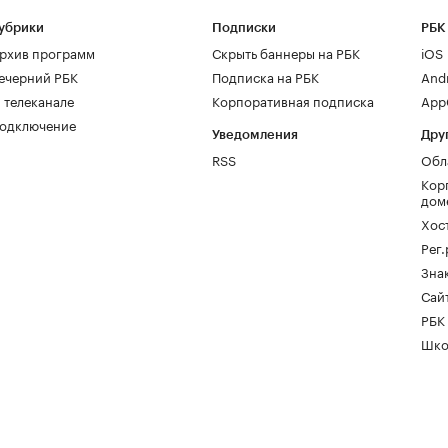
убрики
Подписки
РБК
рхив программ
Скрыть баннеры на РБК
iOS
ечерний РБК
Подписка на РБК
And
 телеканале
Корпоративная подписка
AppG
одключение
Уведомления
Дру
RSS
Обл
Кор
дом
Хос
Рег
Зна
Сайт
РБК
Шко