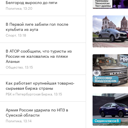
Белгород выросло до пяти
Политика, 13:20
В Первой лиге забили гол после
кульбита из аута
Спорт, 13:18
В АТОР сообщили, что туристы из
России не жаловались на пляжи
Аланьи
Общество, 13:15
Как работает крупнейшая товарно-
сырьевая биржа страны
РБК и Петербургская Биржа, 13:15
Армия России ударила по НПЗ в
Сумской области
Политика, 13:14