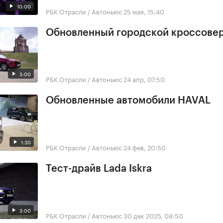
10:00
РБК Отрасли / Автоньюс
25 мая, 15:40
Обновленный городской кроссове
3:00
РБК Отрасли / Автоньюс
24 апр, 07:50
Обновленные автомобили HAVAL
1:30
РБК Отрасли / Автоньюс
24 фев, 20:50
Тест-драйв Lada Iskra
3:00
РБК Отрасли / Автоньюс
30 дек 2025, 08:50