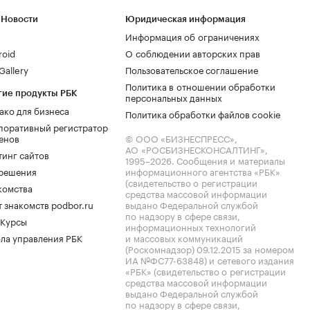
 Новости
Юридическая информация
Информация об ограничениях
roid
О соблюдении авторских прав
allery
Пользовательское соглашение
Политика в отношении обработки
гие продукты РБК
персональных данных
ако для бизнеса
Политика обработки файлов cookie
поративный регистратор
енов
© ООО «БИЗНЕСПРЕСС»,
АО «РОСБИЗНЕСКОНСАЛТИНГ»,
тинг сайтов
1995–2026
. Сообщения и материалы
.решения
информационного агентства «РБК»
(свидетельство о регистрации
комства
средства массовой информации
 знакомств podbor.ru
выдано Федеральной службой
по надзору в сфере связи,
 Курсы
информационных технологий
ла управления РБК
и массовых коммуникаций
(Роскомнадзор) 09.12.2015 за номером
ИА №ФС77-63848) и сетевого издания
«РБК» (свидетельство о регистрации
средства массовой информации
выдано Федеральной службой
по надзору в сфере связи,