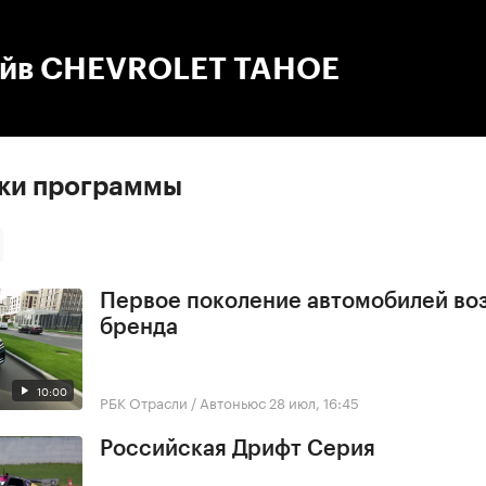
:00
/
00:00
айв CHEVROLET TAHOE
ски программы
Первое поколение автомобилей во
бренда
10:00
РБК Отрасли / Автоньюс
28 июл, 16:45
Российская Дрифт Серия