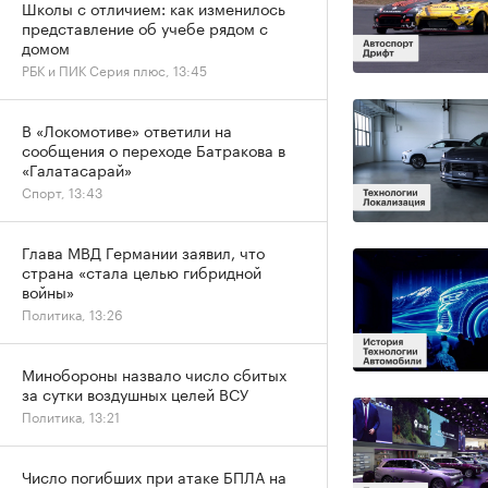
Школы с отличием: как изменилось
представление об учебе рядом с
домом
РБК и ПИК Серия плюс, 13:45
В «Локомотиве» ответили на
сообщения о переходе Батракова в
«Галатасарай»
Спорт, 13:43
Глава МВД Германии заявил, что
страна «стала целью гибридной
войны»
Политика, 13:26
Минобороны назвало число сбитых
за сутки воздушных целей ВСУ
Политика, 13:21
Число погибших при атаке БПЛА на