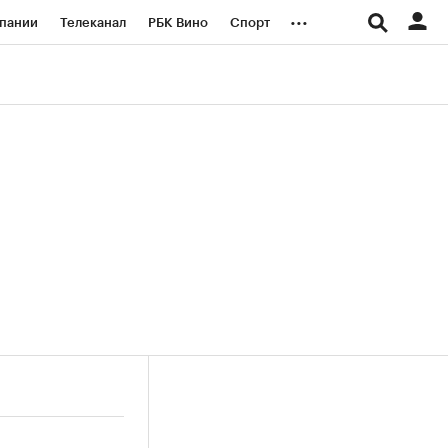
...
пании
Телеканал
РБК Вино
Спорт
ые проекты
Город
Стиль
Крипто
Спецпроекты СПб
логии и медиа
Финансы