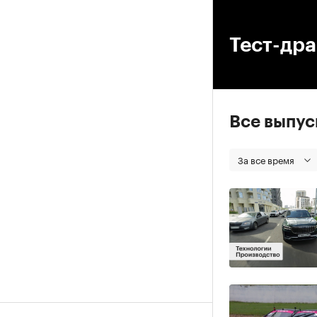
00
Тест-др
Все выпу
За все время