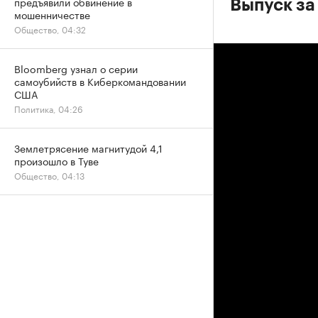
предъявили обвинение в
Выпуск за
мошенничестве
Общество, 04:32
Bloomberg узнал о серии
самоубийств в Киберкомандовании
США
Политика, 04:26
Землетрясение магнитудой 4,1
произошло в Туве
Общество, 04:13