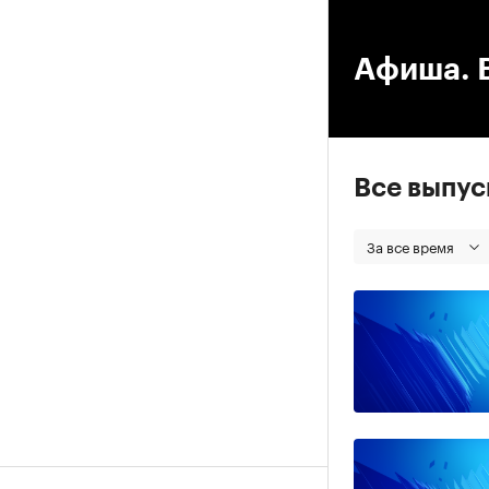
00
Афиша. В
Все выпу
За все время