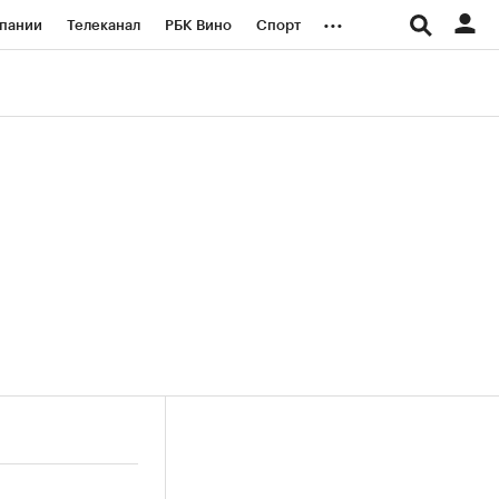
...
пании
Телеканал
РБК Вино
Спорт
ые проекты
Город
Стиль
Крипто
Спецпроекты СПб
логии и медиа
Финансы