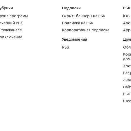
убрики
Подписки
РБК
рхив программ
Скрыть баннеры на РБК
iOS
ечерний РБК
Подписка на РБК
And
 телеканале
Корпоративная подписка
AppG
одключение
Уведомления
Дру
RSS
Обл
Кор
дом
Хос
Рег
Зна
Сайт
РБК
Шко