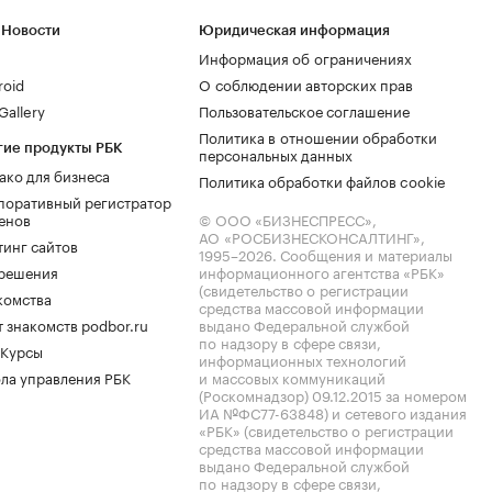
 Новости
Юридическая информация
Информация об ограничениях
roid
О соблюдении авторских прав
allery
Пользовательское соглашение
Политика в отношении обработки
гие продукты РБК
персональных данных
ако для бизнеса
Политика обработки файлов cookie
поративный регистратор
енов
© ООО «БИЗНЕСПРЕСС»,
АО «РОСБИЗНЕСКОНСАЛТИНГ»,
тинг сайтов
1995–2026
. Сообщения и материалы
.решения
информационного агентства «РБК»
(свидетельство о регистрации
комства
средства массовой информации
 знакомств podbor.ru
выдано Федеральной службой
по надзору в сфере связи,
 Курсы
информационных технологий
ла управления РБК
и массовых коммуникаций
(Роскомнадзор) 09.12.2015 за номером
ИА №ФС77-63848) и сетевого издания
«РБК» (свидетельство о регистрации
средства массовой информации
выдано Федеральной службой
по надзору в сфере связи,