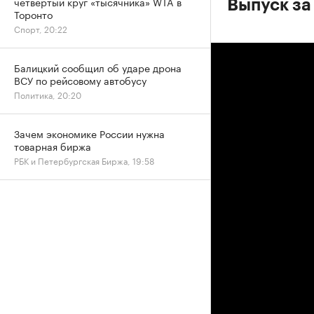
четвертый круг «тысячника» WTA в
Выпуск за
Торонто
Спорт, 20:22
Балицкий сообщил об ударе дрона
ВСУ по рейсовому автобусу
Политика, 20:20
Зачем экономике России нужна
товарная биржа
РБК и Петербургская Биржа, 19:58