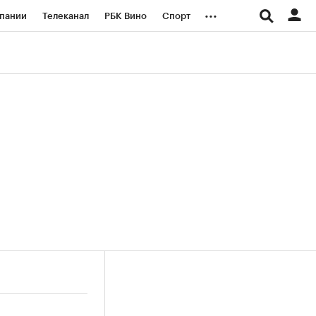
...
пании
Телеканал
РБК Вино
Спорт
ые проекты
Город
Стиль
Крипто
Спецпроекты СПб
логии и медиа
Финансы