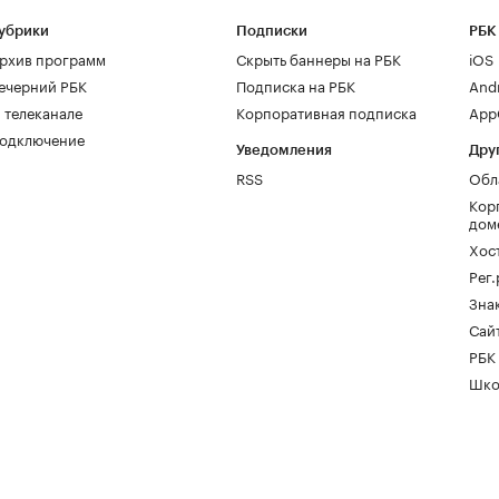
убрики
Подписки
РБК
рхив программ
Скрыть баннеры на РБК
iOS
ечерний РБК
Подписка на РБК
And
 телеканале
Корпоративная подписка
AppG
одключение
Уведомления
Дру
RSS
Обл
Кор
дом
Хос
Рег
Зна
Сайт
РБК
Шко