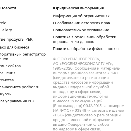
 Новости
Юридическая информация
Информация об ограничениях
roid
О соблюдении авторских прав
allery
Пользовательское соглашение
Политика в отношении обработки
гие продукты РБК
персональных данных
ако для бизнеса
Политика обработки файлов cookie
поративный регистратор
енов
© ООО «БИЗНЕСПРЕСС»,
АО «РОСБИЗНЕСКОНСАЛТИНГ»,
тинг сайтов
1995–2026
. Сообщения и материалы
.решения
информационного агентства «РБК»
(свидетельство о регистрации
комства
средства массовой информации
 знакомств podbor.ru
выдано Федеральной службой
по надзору в сфере связи,
 Курсы
информационных технологий
ла управления РБК
и массовых коммуникаций
(Роскомнадзор) 09.12.2015 за номером
ИА №ФС77-63848) и сетевого издания
«РБК» (свидетельство о регистрации
средства массовой информации
выдано Федеральной службой
по надзору в сфере связи,