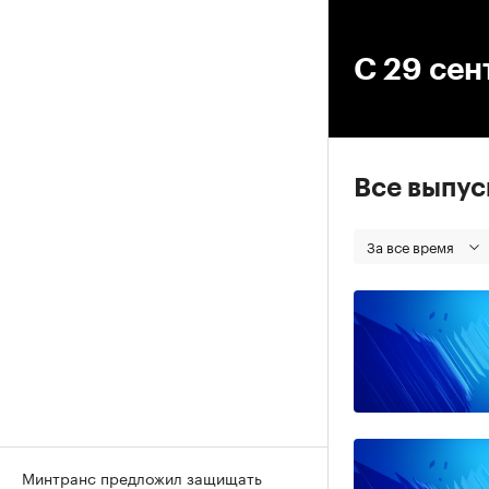
00
С 29 сен
Все выпу
За все время
Минтранс предложил защищать