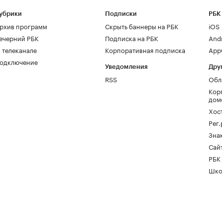
убрики
Подписки
РБК
рхив программ
Скрыть баннеры на РБК
iOS
ечерний РБК
Подписка на РБК
And
 телеканале
Корпоративная подписка
AppG
одключение
Уведомления
Дру
RSS
Обл
Кор
дом
Хос
Рег
Зна
Сайт
РБК
Шко