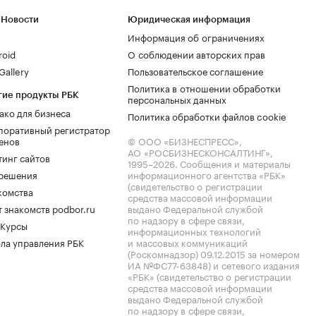
 Новости
Юридическая информация
Информация об ограничениях
roid
О соблюдении авторских прав
allery
Пользовательское соглашение
Политика в отношении обработки
гие продукты РБК
персональных данных
ако для бизнеса
Политика обработки файлов cookie
поративный регистратор
енов
© ООО «БИЗНЕСПРЕСС»,
АО «РОСБИЗНЕСКОНСАЛТИНГ»,
тинг сайтов
1995–2026
. Сообщения и материалы
.решения
информационного агентства «РБК»
(свидетельство о регистрации
комства
средства массовой информации
 знакомств podbor.ru
выдано Федеральной службой
по надзору в сфере связи,
 Курсы
информационных технологий
ла управления РБК
и массовых коммуникаций
(Роскомнадзор) 09.12.2015 за номером
ИА №ФС77-63848) и сетевого издания
«РБК» (свидетельство о регистрации
средства массовой информации
выдано Федеральной службой
по надзору в сфере связи,