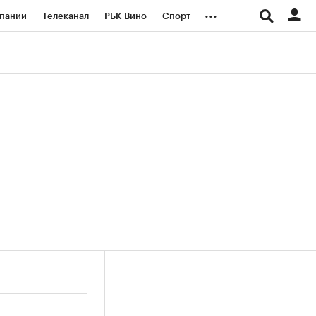
...
пании
Телеканал
РБК Вино
Спорт
ые проекты
Город
Стиль
Крипто
Спецпроекты СПб
логии и медиа
Финансы