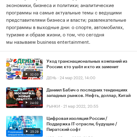
экономики, бизнеса и политики; аналитические
программы на самые актуальные темы с ведущими
представителями бизнеса и власти; развлекательные
программы в выходные дни: о спорте, автомобилях,
туризме и образе жизни, о том, что сегодня
мы называем business entertainment.
Уход транснациональных компаний из
России: кто ушёл и кто их заменит
32:03
ДЕНЬ
·
24 мар 2022, 14:00
Даниил Бабич о последних тенденциях
западных рынков. Нефть, доллар, Китай
24:02
РЫНКИ
·
21 мар 2022, 20:55
Цифровая изоляция России /
Поддержка IT-отрасли, будущее /
Пиратский софт
25:29