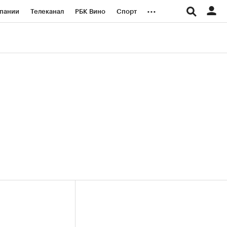
...
пании
Телеканал
РБК Вино
Спорт
ые проекты
Город
Стиль
Крипто
Спецпроекты СПб
логии и медиа
Финансы