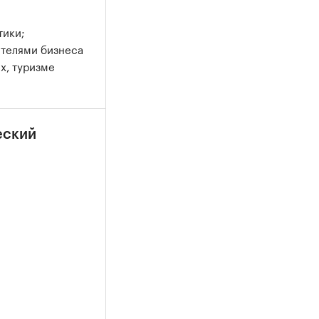
тики;
ителями бизнеса
х, туризме
еский