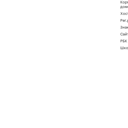
Кор
дом
Хос
Рег
Зна
Сайт
РБК
Шко