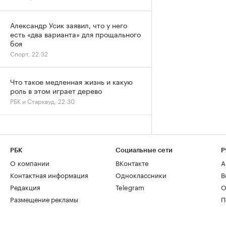
Александр Усик заявил, что у него
есть «два варианта» для прощального
боя
Спорт, 22:32
Что такое медленная жизнь и какую
роль в этом играет дерево
РБК и Старквуд, 22:30
РБК
Социальные сети
Р
О компании
ВКонтакте
А
Контактная информация
Одноклассники
В
Редакция
Telegram
О
Размещение рекламы
П