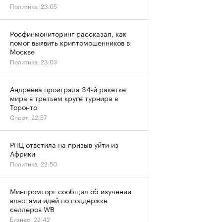
Политика, 23:05
Росфинмониторинг рассказал, как
помог выявить криптомошенников в
Москве
Политика, 23:03
Андреева проиграла 34-й ракетке
мира в третьем круге турнира в
Торонто
Спорт, 22:57
РПЦ ответила на призыв уйти из
Африки
Политика, 22:50
Минпромторг сообщил об изучении
властями идей по поддержке
селлеров WB
Бизнес, 22:42