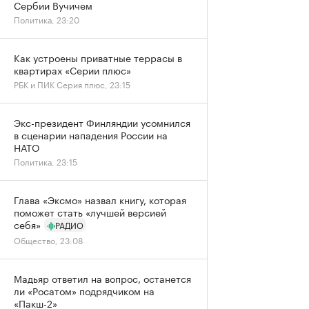
Сербии Вучичем
Политика, 23:20
Как устроены приватные террасы в
квартирах «Серии плюс»
РБК и ПИК Серия плюс, 23:15
Экс-президент Финляндии усомнился
в сценарии нападения России на
НАТО
Политика, 23:15
Глава «Эксмо» назвал книгу, которая
поможет стать «лучшей версией
себя»
РАДИО
Общество, 23:08
Мадьяр ответил на вопрос, останется
ли «Росатом» подрядчиком на
«Пакш-2»