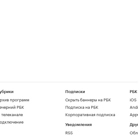
убрики
Подписки
РБК
рхив программ
Скрыть баннеры на РБК
iOS
ечерний РБК
Подписка на РБК
And
 телеканале
Корпоративная подписка
AppG
одключение
Уведомления
Дру
RSS
Обл