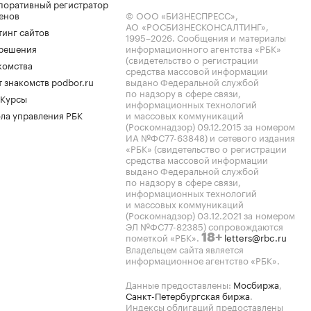
поративный регистратор
енов
© ООО «БИЗНЕСПРЕСС»,
АО «РОСБИЗНЕСКОНСАЛТИНГ»,
тинг сайтов
1995–2026
. Сообщения и материалы
.решения
информационного агентства «РБК»
(свидетельство о регистрации
комства
средства массовой информации
 знакомств podbor.ru
выдано Федеральной службой
по надзору в сфере связи,
 Курсы
информационных технологий
ла управления РБК
и массовых коммуникаций
(Роскомнадзор) 09.12.2015 за номером
ИА №ФС77-63848) и сетевого издания
«РБК» (свидетельство о регистрации
средства массовой информации
выдано Федеральной службой
по надзору в сфере связи,
информационных технологий
и массовых коммуникаций
(Роскомнадзор) 03.12.2021 за номером
ЭЛ №ФС77-82385) сопровождаются
пометкой «РБК».
letters@rbc.ru
18+
Владельцем сайта является
информационное агентство «РБК».
Данные предоставлены:
Мосбиржа
,
Санкт-Петербургская биржа
.
Индексы облигаций предоставлены