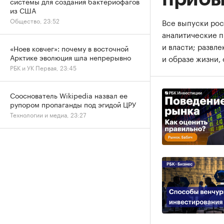
системы для создания бактериофагов
из США
Общество, 23:52
Все выпуски рос
аналитические 
и власти; развл
«Ноев ковчег»: почему в восточной
Арктике эволюция шла непрерывно
и образе жизни, 
РБК и УК Первая, 23:45
Сооснователь Wikipedia назвал ее
рупором пропаганды под эгидой ЦРУ
Технологии и медиа, 23:27