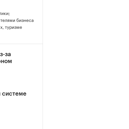
тики;
ителями бизнеса
х, туризме
з-за
рном
й системе