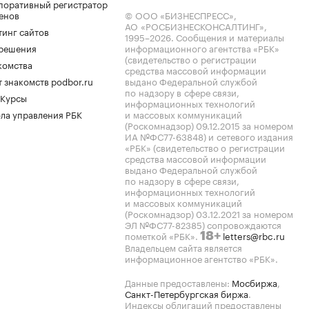
поративный регистратор
енов
© ООО «БИЗНЕСПРЕСС»,
АО «РОСБИЗНЕСКОНСАЛТИНГ»,
тинг сайтов
1995–2026
. Сообщения и материалы
.решения
информационного агентства «РБК»
(свидетельство о регистрации
комства
средства массовой информации
 знакомств podbor.ru
выдано Федеральной службой
по надзору в сфере связи,
 Курсы
информационных технологий
ла управления РБК
и массовых коммуникаций
(Роскомнадзор) 09.12.2015 за номером
ИА №ФС77-63848) и сетевого издания
«РБК» (свидетельство о регистрации
средства массовой информации
выдано Федеральной службой
по надзору в сфере связи,
информационных технологий
и массовых коммуникаций
(Роскомнадзор) 03.12.2021 за номером
ЭЛ №ФС77-82385) сопровождаются
пометкой «РБК».
letters@rbc.ru
18+
Владельцем сайта является
информационное агентство «РБК».
Данные предоставлены:
Мосбиржа
,
Санкт-Петербургская биржа
.
Индексы облигаций предоставлены