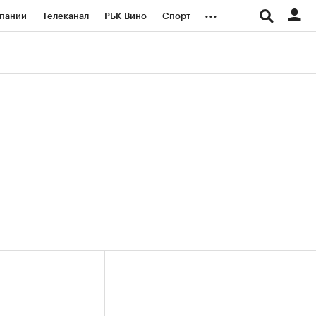
...
пании
Телеканал
РБК Вино
Спорт
ые проекты
Город
Стиль
Крипто
Спецпроекты СПб
логии и медиа
Финансы