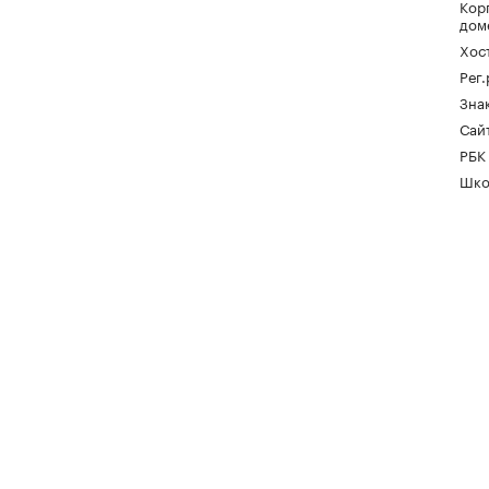
Кор
дом
Хос
Рег
Зна
Сайт
РБК
Шко