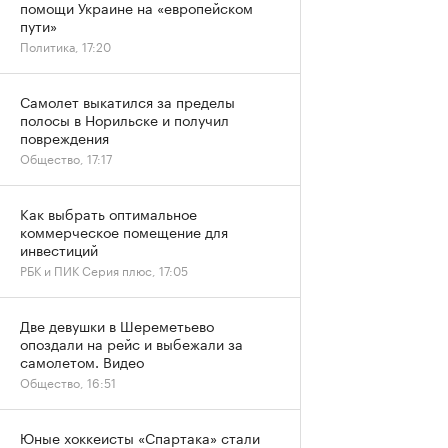
помощи Украине на «европейском
пути»
Политика, 17:20
Самолет выкатился за пределы
полосы в Норильске и получил
повреждения
Общество, 17:17
Как выбрать оптимальное
коммерческое помещение для
инвестиций
РБК и ПИК Серия плюс, 17:05
Две девушки в Шереметьево
опоздали на рейс и выбежали за
самолетом. Видео
Общество, 16:51
Юные хоккеисты «Спартака» стали