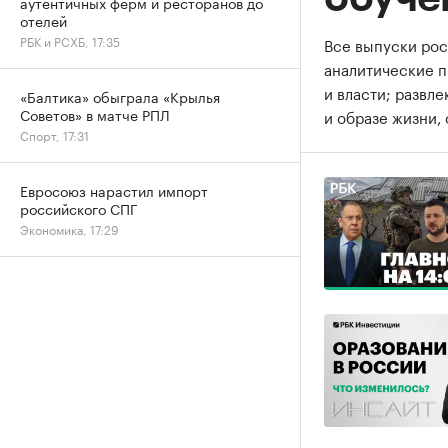
аутентичных ферм и ресторанов до
отелей
РБК и РСХБ, 17:35
Все выпуски рос
аналитические 
и власти; развл
«Балтика» обыграла «Крылья
Советов» в матче РПЛ
и образе жизни, 
Спорт, 17:31
Евросоюз нарастил импорт
российского СПГ
Экономика, 17:29