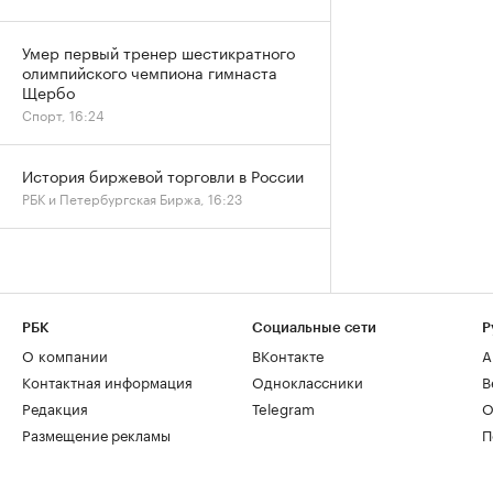
Умер первый тренер шестикратного
олимпийского чемпиона гимнаста
Щербо
Спорт, 16:24
История биржевой торговли в России
РБК и Петербургская Биржа, 16:23
РБК
Социальные сети
Р
О компании
ВКонтакте
А
Контактная информация
Одноклассники
В
Редакция
Telegram
О
Размещение рекламы
П