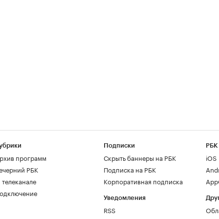
убрики
Подписки
РБК
рхив программ
Скрыть баннеры на РБК
iOS
ечерний РБК
Подписка на РБК
And
 телеканале
Корпоративная подписка
AppG
одключение
Уведомления
Дру
RSS
Обл