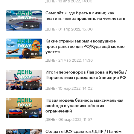
ДЕНЬ
·
13 апр 2022, 14:00
Самолёты: где брать в лизинг, как
платить, чем заправлять, на чём летать
34:27
ДЕНЬ
·
01 апр 2022, 15:00
Какие страны закрыли воздушное
пространство для РФ/Куда ещё можно
улететь
18:15
ДЕНЬ
·
24 мар 2022, 14:36
Итоги переговоров Лаврова и Кулебы /
Перспективы гражданской авиации РФ
25:10
ДЕНЬ
·
10 мар 2022, 14:02
Новая модель бизнеса: максимальная
свобода в условиях жёстких
ограничений
25:52
ДЕНЬ
·
06 мар 2022, 11:57
Солдаты ВСУ сдаются ЛДНР / На чём