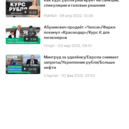
Как курс рубля реагирует на санкции,
спекуляции и газовые решения
15:03
РЫНКИ
·
06 апр 2022, 13:36
Абрамович продаёт «Челси»/Фарке
покинул «Краснодар»/Курс € для
легионеров
3:56
Спорт
·
03 мар 2022, 08:51
Минтруд за удалёнку/Европа снимает
запреты/Укрепление рубля/Больше
нефти
24:08
Стартап
·
02 фев 2022, 07:50