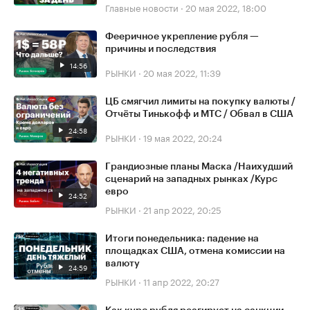
Главные новости
·
20 мая 2022, 18:00
Фееричное укрепление рубля —
причины и последствия
14:56
РЫНКИ
·
20 мая 2022, 11:39
ЦБ смягчил лимиты на покупку валюты /
Отчёты Тинькофф и МТС / Обвал в США
24:58
РЫНКИ
·
19 мая 2022, 20:24
Грандиозные планы Маска /Наихудший
сценарий на западных рынках /Курс
евро
24:52
РЫНКИ
·
21 апр 2022, 20:25
Итоги понедельника: падение на
площадках США, отмена комиссии на
валюту
24:59
РЫНКИ
·
11 апр 2022, 20:27