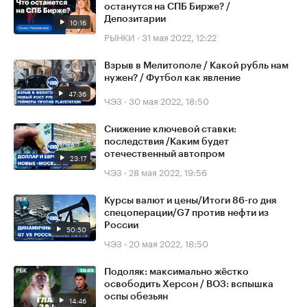
останутся на СПБ Бирже? /
Депозитарии
10:16
РЫНКИ
·
31 мая 2022, 12:22
Взрыв в Мелитополе / Какой рубль нам
нужен? / Футбол как явление
47:36
ЧЭЗ
·
30 мая 2022, 18:50
Снижение ключевой ставки:
последствия /Каким будет
отечественный автопром
23:17
ЧЭЗ
·
28 мая 2022, 19:56
Курсы валют и цены/Итоги 86-го дня
спецоперации/G7 против нефти из
России
50:50
ЧЭЗ
·
20 мая 2022, 18:50
Подоляк: максимально жёстко
освободить Херсон / ВОЗ: вспышка
оспы обезьян
14:46