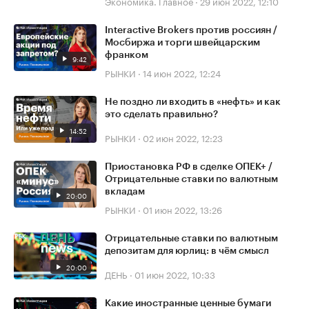
Экономика. Главное
·
29 июн 2022, 12:10
Interactive Brokers против россиян /
Мосбиржа и торги швейцарским
франком
9:42
РЫНКИ
·
14 июн 2022, 12:24
Не поздно ли входить в «нефть» и как
это сделать правильно?
14:52
РЫНКИ
·
02 июн 2022, 12:23
Приостановка РФ в сделке ОПЕК+ /
Отрицательные ставки по валютным
вкладам
20:00
РЫНКИ
·
01 июн 2022, 13:26
Отрицательные ставки по валютным
депозитам для юрлиц: в чём смысл
20:00
ДЕНЬ
·
01 июн 2022, 10:33
Какие иностранные ценные бумаги