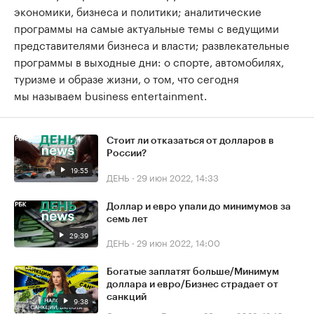
экономики, бизнеса и политики; аналитические
программы на самые актуальные темы с ведущими
представителями бизнеса и власти; развлекательные
программы в выходные дни: о спорте, автомобилях,
туризме и образе жизни, о том, что сегодня
мы называем business entertainment.
Стоит ли отказаться от долларов в
России?
19:55
ДЕНЬ
·
29 июн 2022, 14:33
Доллар и евро упали до минимумов за
семь лет
29:39
ДЕНЬ
·
29 июн 2022, 14:00
Богатые заплатят больше/Минимум
доллара и евро/Бизнес страдает от
санкций
9:38