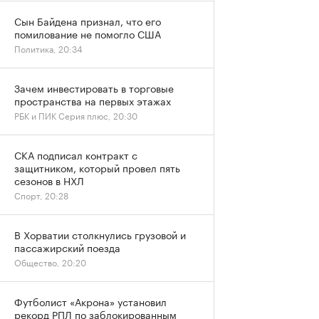
Сын Байдена признал, что его
помилование не помогло США
Политика, 20:34
Зачем инвестировать в торговые
пространства на первых этажах
РБК и ПИК Серия плюс, 20:30
СКА подписал контракт с
защитником, который провел пять
сезонов в НХЛ
Спорт, 20:28
В Хорватии столкнулись грузовой и
пассажирский поезда
Общество, 20:20
Футболист «Акрона» установил
рекорд РПЛ по заблокированным