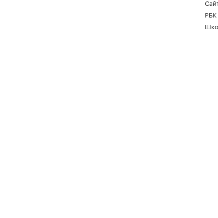
Сайт
РБК
Шко