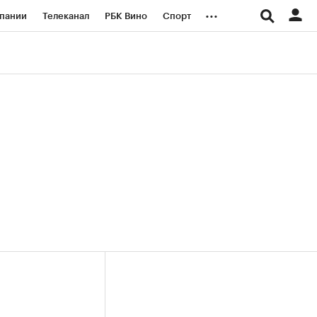
...
пании
Телеканал
РБК Вино
Спорт
ые проекты
Город
Стиль
Крипто
Спецпроекты СПб
логии и медиа
Финансы