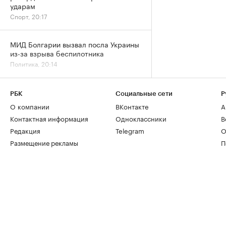
ударам
Спорт, 20:17
МИД Болгарии вызвал посла Украины
из-за взрыва беспилотника
Политика, 20:14
РБК
Социальные сети
Р
О компании
ВКонтакте
А
Контактная информация
Одноклассники
В
Редакция
Telegram
О
Размещение рекламы
П