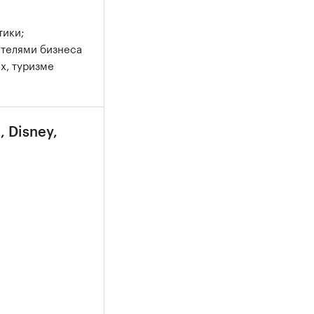
тики;
ителями бизнеса
х, туризме
, Disney,