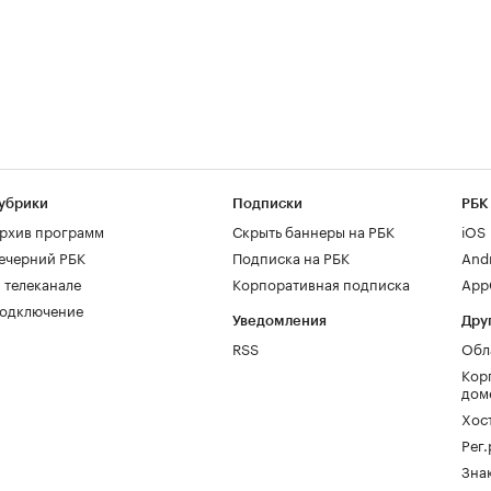
убрики
Подписки
РБК
рхив программ
Скрыть баннеры на РБК
iOS
ечерний РБК
Подписка на РБК
And
 телеканале
Корпоративная подписка
AppG
одключение
Уведомления
Дру
RSS
Обл
Кор
дом
Хос
Рег
Зна