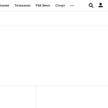
...
пании
Телеканал
РБК Вино
Спорт
ые проекты
Город
Стиль
Крипто
Спецпроекты СПб
логии и медиа
Финансы