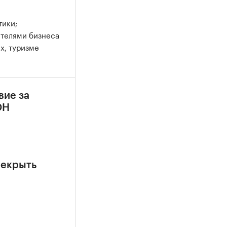
тики;
ителями бизнеса
х, туризме
вие за
ОН
рекрыть