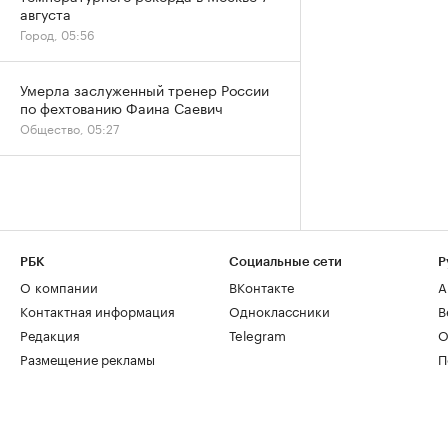
августа
Город, 05:56
Умерла заслуженный тренер России
по фехтованию Фаина Саевич
Общество, 05:27
РБК
Социальные сети
Р
О компании
ВКонтакте
А
Контактная информация
Одноклассники
В
Редакция
Telegram
О
Размещение рекламы
П