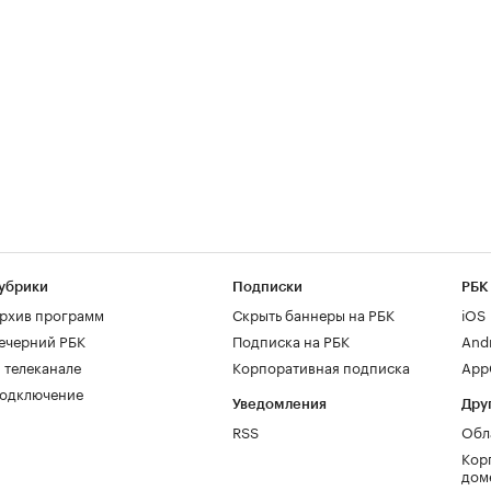
убрики
Подписки
РБК
рхив программ
Скрыть баннеры на РБК
iOS
ечерний РБК
Подписка на РБК
And
 телеканале
Корпоративная подписка
AppG
одключение
Уведомления
Дру
RSS
Обл
Кор
дом