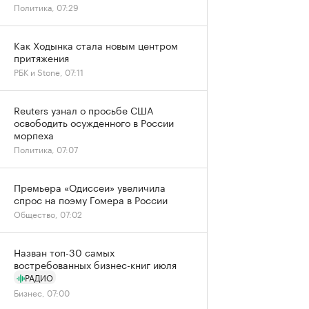
Политика, 07:29
Как Ходынка стала новым центром
притяжения
РБК и Stone, 07:11
Reuters узнал о просьбе США
освободить осужденного в России
морпеха
Политика, 07:07
Премьера «Одиссеи» увеличила
спрос на поэму Гомера в России
Общество, 07:02
Назван топ-30 самых
востребованных бизнес-книг июля
РАДИО
Бизнес, 07:00