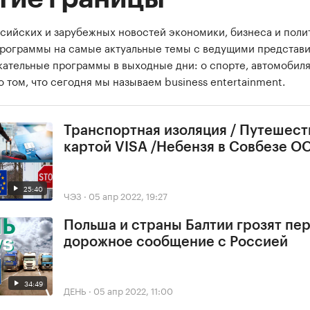
сийских и зарубежных новостей экономики, бизнеса и поли
программы на самые актуальные темы с ведущими представ
екательные программы в выходные дни: о спорте, автомобиля
о том, что сегодня мы называем business entertainment.
Транспортная изоляция / Путешест
картой VISA /Небензя в Совбезе О
25:40
ЧЭЗ
·
05 апр 2022, 19:27
Польша и страны Балтии грозят пе
дорожное сообщение с Россией
34:49
ДЕНЬ
·
05 апр 2022, 11:00