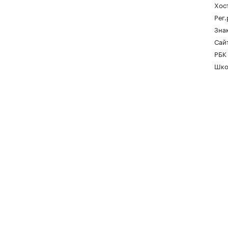
Хос
Рег
Зна
Сайт
РБК
Шко