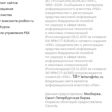
АО «РОСБИЗНЕСКОНСАЛТИНГ»,
тинг сайтов
1995–2026
. Сообщения и материалы
.решения
информационного агентства «РБК»
(свидетельство о регистрации
комства
средства массовой информации
 знакомств podbor.ru
выдано Федеральной службой
по надзору в сфере связи,
 Курсы
информационных технологий
ла управления РБК
и массовых коммуникаций
(Роскомнадзор) 09.12.2015 за номером
ИА №ФС77-63848) и сетевого издания
«РБК» (свидетельство о регистрации
средства массовой информации
выдано Федеральной службой
по надзору в сфере связи,
информационных технологий
и массовых коммуникаций
(Роскомнадзор) 03.12.2021 за номером
ЭЛ №ФС77-82385) сопровождаются
пометкой «РБК».
letters@rbc.ru
18+
Владельцем сайта является
информационное агентство «РБК».
Данные предоставлены:
Мосбиржа
,
Санкт-Петербургская биржа
.
Индексы облигаций предоставлены
Cbonds.