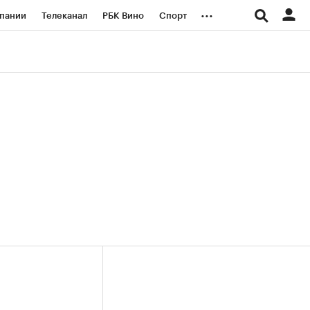
...
пании
Телеканал
РБК Вино
Спорт
ые проекты
Город
Стиль
Крипто
Спецпроекты СПб
логии и медиа
Финансы