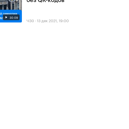
без QR-кодов
30:09
ЧЭЗ
·
13 дек 2021, 19:00