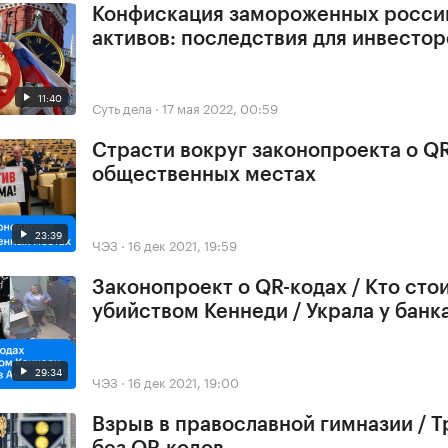
Конфискация замороженных росси
активов: последствия для инвестор
11:40
Суть дела
·
17 мая 2022, 00:59
Страсти вокруг законопроекта о QR
общественных местах
23:39
ЧЭЗ
·
16 дек 2021, 19:59
Законопроект о QR-кодах / Кто стои
убийством Кеннеди / Украла у банк
29:34
ЧЭЗ
·
16 дек 2021, 19:00
Взрыв в православной гимназии / 