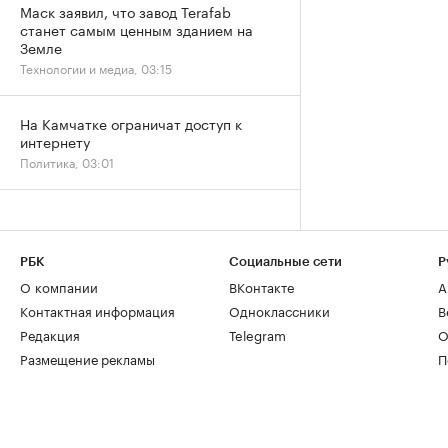
Маск заявил, что завод Terafab
станет самым ценным зданием на
Земле
Технологии и медиа, 03:15
На Камчатке ограничат доступ к
интернету
Политика, 03:01
РБК
Социальные сети
Р
О компании
ВКонтакте
А
Контактная информация
Одноклассники
В
Редакция
Telegram
О
Размещение рекламы
П