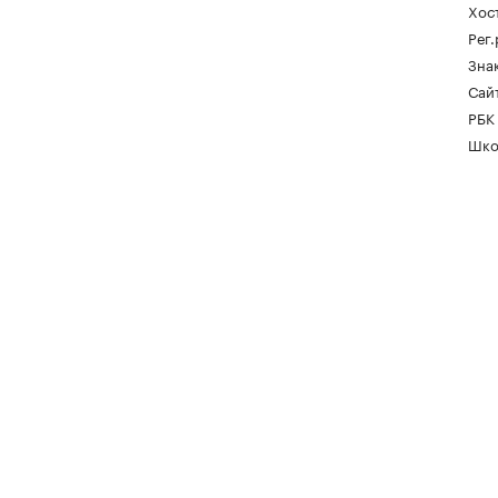
Хос
Рег
Зна
Сайт
РБК
Шко