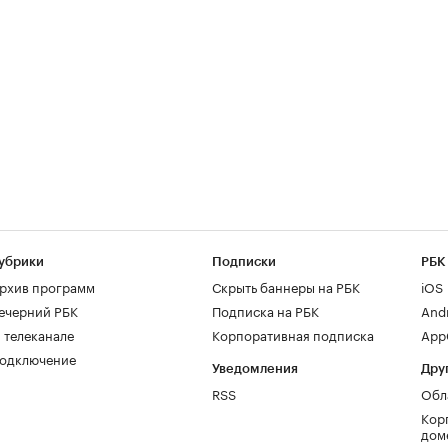
убрики
Подписки
РБК
рхив программ
Скрыть баннеры на РБК
iOS
ечерний РБК
Подписка на РБК
And
 телеканале
Корпоративная подписка
AppG
одключение
Уведомления
Дру
RSS
Обл
Кор
дом