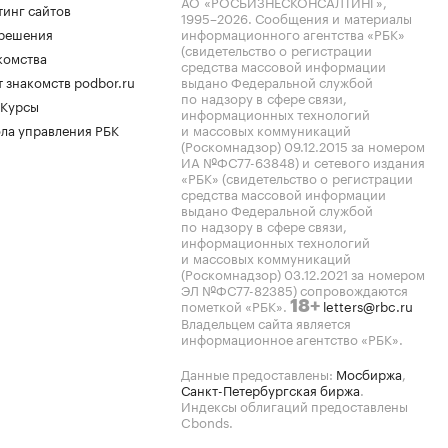
АО «РОСБИЗНЕСКОНСАЛТИНГ»,
тинг сайтов
1995–2026
. Сообщения и материалы
.решения
информационного агентства «РБК»
(свидетельство о регистрации
комства
средства массовой информации
 знакомств podbor.ru
выдано Федеральной службой
по надзору в сфере связи,
 Курсы
информационных технологий
ла управления РБК
и массовых коммуникаций
(Роскомнадзор) 09.12.2015 за номером
ИА №ФС77-63848) и сетевого издания
«РБК» (свидетельство о регистрации
средства массовой информации
выдано Федеральной службой
по надзору в сфере связи,
информационных технологий
и массовых коммуникаций
(Роскомнадзор) 03.12.2021 за номером
ЭЛ №ФС77-82385) сопровождаются
пометкой «РБК».
letters@rbc.ru
18+
Владельцем сайта является
информационное агентство «РБК».
Данные предоставлены:
Мосбиржа
,
Санкт-Петербургская биржа
.
Индексы облигаций предоставлены
Cbonds.