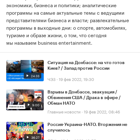
экономики, бизнеса и политики; аналитические
программы на самые актуальные темы с ведущими
представителями бизнеса и власти; развлекательные
программы в выходные дни: о спорте, автомобилях,
туризме и образе жизни, о том, что сегодня
мы называем business entertainment.
Ситуация на Донбассе: на что готов
Киев? / Запад против России
24:33
ЧЭЗ
·
19 фев 2022, 19:30
Взрывы в Донбассе, эвакуация /
Обвинения США / Драка в эфире /
Обман НАТО
9:00
Главные новости
·
19 фев 2022, 08:46
Россия-Украина-НАТО. Вторжения не
случилось
36:27