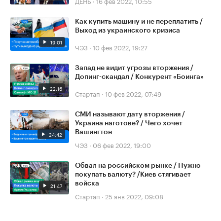
ДЕНЬ
·
16 фев 2022, 10:55
Как купить машину и не переплатить /
Выход из украинского кризиса
19:01
ЧЭЗ
·
10 фев 2022, 19:27
Запад не видит угрозы вторжения /
Допинг-скандал / Конкурент «Боинга»
22:16
Стартап
·
10 фев 2022, 07:49
СМИ называют дату вторжения /
Украина наготове? / Чего хочет
Вашингтон
24:42
ЧЭЗ
·
06 фев 2022, 19:00
Обвал на российском рынке / Нужно
покупать валюту? /Киев стягивает
войска
21:47
Стартап
·
25 янв 2022, 09:08