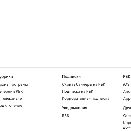
убрики
Подписки
РБК
рхив программ
Скрыть баннеры на РБК
iOS
ечерний РБК
Подписка на РБК
And
 телеканале
Корпоративная подписка
AppG
одключение
Уведомления
Дру
RSS
Обл
Кор
дом