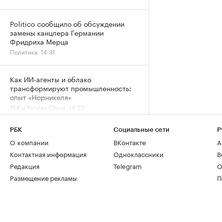
Politico сообщило об обсуждении
замены канцлера Германии
Фридриха Мерца
Политика, 14:31
Как ИИ-агенты и облако
трансформируют промышленность:
опыт «Норникеля»
РБК и Yandex Cloud, 14:23
РБК
Социальные сети
Р
О компании
ВКонтакте
А
Контактная информация
Одноклассники
В
Редакция
Telegram
О
Размещение рекламы
П