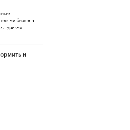
тики;
ителями бизнеса
х, туризме
формить и