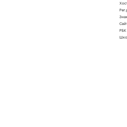
Хос
Рег
Зна
Сайт
РБК
Шко