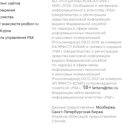
АО «РОСБИЗНЕСКОНСАЛТИНГ»,
тинг сайтов
1995–2026
. Сообщения и материалы
.решения
информационного агентства «РБК»
(свидетельство о регистрации
комства
средства массовой информации
 знакомств podbor.ru
выдано Федеральной службой
по надзору в сфере связи,
 Курсы
информационных технологий
ла управления РБК
и массовых коммуникаций
(Роскомнадзор) 09.12.2015 за номером
ИА №ФС77-63848) и сетевого издания
«РБК» (свидетельство о регистрации
средства массовой информации
выдано Федеральной службой
по надзору в сфере связи,
информационных технологий
и массовых коммуникаций
(Роскомнадзор) 03.12.2021 за номером
ЭЛ №ФС77-82385) сопровождаются
пометкой «РБК».
letters@rbc.ru
18+
Владельцем сайта является
информационное агентство «РБК».
Данные предоставлены:
Мосбиржа
,
Санкт-Петербургская биржа
.
Индексы облигаций предоставлены
Cbonds.