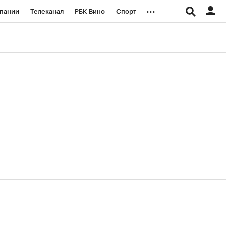
...
пании
Телеканал
РБК Вино
Спорт
ые проекты
Город
Стиль
Крипто
Спецпроекты СПб
логии и медиа
Финансы