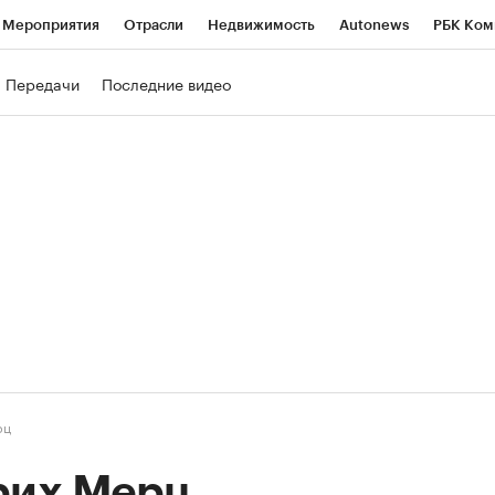
Мероприятия
Отрасли
Недвижимость
Autonews
РБК Ком
ние
РБК Курсы
РБК Life
Тренды
Визионеры
Национальн
Передачи
Последние видео
б
Исследования
Кредитные рейтинги
Франшизы
Газета
роверка контрагентов
Политика
Экономика
Бизнес
Техно
рц
их Мерц