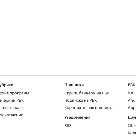
убрики
Подписки
РБК
рхив программ
Скрыть баннеры на РБК
iOS
ечерний РБК
Подписка на РБК
And
 телеканале
Корпоративная подписка
AppG
одключение
Уведомления
Дру
RSS
Обл
Кор