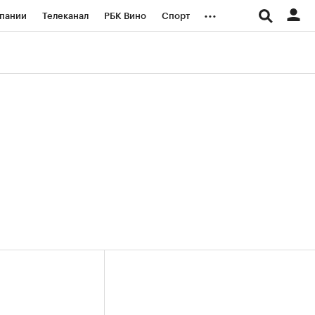
...
пании
Телеканал
РБК Вино
Спорт
ые проекты
Город
Стиль
Крипто
Спецпроекты СПб
логии и медиа
Финансы