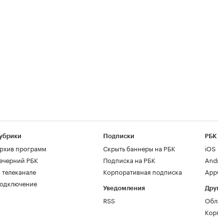
убрики
Подписки
РБК
рхив программ
Скрыть баннеры на РБК
iOS
ечерний РБК
Подписка на РБК
And
 телеканале
Корпоративная подписка
AppG
одключение
Уведомления
Дру
RSS
Обл
Кор