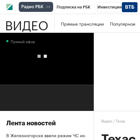
Подписка на РБК
Инвестиции
ВИДЕО
Школа управления РБК
РБК Образова
Прямые трансляции
Популярное
РБК Бизнес-среда
Дискуссионный клу
Прямой эфир
Конференции СПб
Спецпроекты
П
Рынок наличной валюты
Видео
/
Техас
Лента новостей
В Железногорске ввели режим ЧС из-
Техас