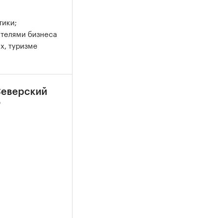
тики;
ителями бизнеса
х, туризме
Северский
Ф