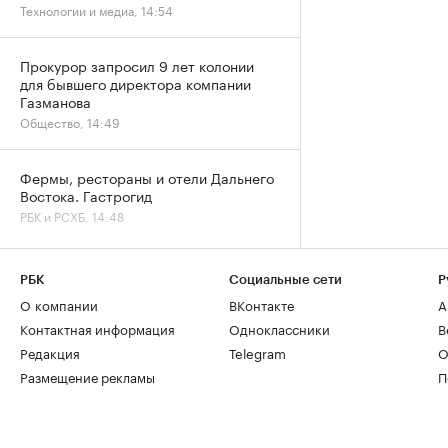
Технологии и медиа, 14:54
Прокурор запросил 9 лет колонии
для бывшего директора компании
Газманова
Общество, 14:49
Фермы, рестораны и отели Дальнего
Востока. Гастрогид
РБК и РСХБ, 14:48
РБК
Социальные сети
Р
О компании
ВКонтакте
А
Контактная информация
Одноклассники
В
Редакция
Telegram
О
Размещение рекламы
П