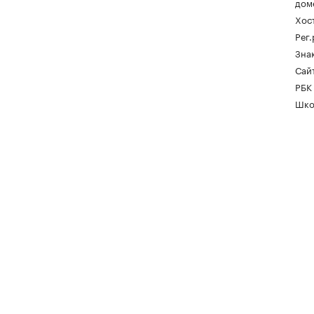
дом
Хос
Рег
Зна
Сайт
РБК
Шко