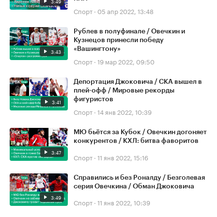
3:49
Спорт
·
05 апр 2022, 13:48
Рублев в полуфинале / Овечкин и
Кузнецов принесли победу
«Вашингтону»
3:43
Спорт
·
19 мар 2022, 09:50
Депортация Джоковича / СКА вышел в
плей-офф / Мировые рекорды
фигуристов
3:41
Спорт
·
14 янв 2022, 10:39
МЮ бьётся за Кубок / Овечкин догоняет
конкурентов / КХЛ: битва фаворитов
3:47
Спорт
·
11 янв 2022, 15:16
Справились и без Роналду / Безголевая
серия Овечкина / Обман Джоковича
3:49
Спорт
·
11 янв 2022, 10:39