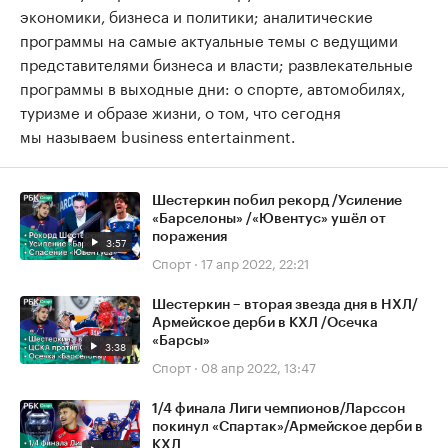
экономики, бизнеса и политики; аналитические
программы на самые актуальные темы с ведущими
представителями бизнеса и власти; развлекательные
программы в выходные дни: о спорте, автомобилях,
туризме и образе жизни, о том, что сегодня
мы называем business entertainment.
Шестеркин побил рекорд /Усиление
«Барселоны» /«Ювентус» ушёл от
поражения
3:57
Спорт
·
17 апр 2022, 22:21
Шестеркин – вторая звезда дня в НХЛ/
Армейское дерби в КХЛ /Осечка
«Барсы»
3:38
Спорт
·
08 апр 2022, 13:47
1/4 финала Лиги чемпионов/Ларссон
покинул «Спартак»/Армейское дерби в
КХЛ