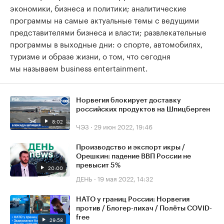
экономики, бизнеса и политики; аналитические
программы на самые актуальные темы с ведущими
представителями бизнеса и власти; развлекательные
программы в выходные дни: о спорте, автомобилях,
туризме и образе жизни, о том, что сегодня
мы называем business entertainment.
Норвегия блокирует доставку
российских продуктов на Шпицберген
8:02
ЧЭЗ
·
29 июн 2022, 19:46
Производство и экспорт икры /
Орешкин: падение ВВП России не
превысит 5%
20:00
ДЕНЬ
·
19 мая 2022, 14:32
НАТО у границ России: Норвегия
против / Блогер-лихач / Полёты COVID-
free
29:58