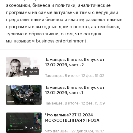
экономики, бизнеса и политики; аналитические
программы на самые актуальные темы с ведущими
представителями бизнеса и власти; развлекательные
программы в выходные дни: о спорте, автомобилях,
туризме и образе жизни, о том, что сегодня
мы называем business entertainment.
Таманцев. В итоге. Выпуск от
12.02.2026, часть 2
20:27
Таманцев. В итоге
·
12 фев, 15:32
Таманцев. В итоге. Выпуск от
12.02.2026, часть 1
19:08
Таманцев. В итоге
·
12 фев, 15:09
Что дальше? 27.12.2024 -
ИСКУССТВЕННАЯ УГРОЗА
25:10
Что дальше?
·
27 дек 2024, 16:17