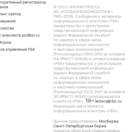
поративный регистратор
енов
© ООО «БИЗНЕСПРЕСС»,
АО «РОСБИЗНЕСКОНСАЛТИНГ»,
тинг сайтов
1995–2026
. Сообщения и материалы
.решения
информационного агентства «РБК»
(свидетельство о регистрации
комства
средства массовой информации
 знакомств podbor.ru
выдано Федеральной службой
по надзору в сфере связи,
 Курсы
информационных технологий
ла управления РБК
и массовых коммуникаций
(Роскомнадзор) 09.12.2015 за номером
ИА №ФС77-63848) и сетевого издания
«РБК» (свидетельство о регистрации
средства массовой информации
выдано Федеральной службой
по надзору в сфере связи,
информационных технологий
и массовых коммуникаций
(Роскомнадзор) 03.12.2021 за номером
ЭЛ №ФС77-82385) сопровождаются
пометкой «РБК».
letters@rbc.ru
18+
Владельцем сайта является
информационное агентство «РБК».
Данные предоставлены:
Мосбиржа
,
Санкт-Петербургская биржа
.
Индексы облигаций предоставлены