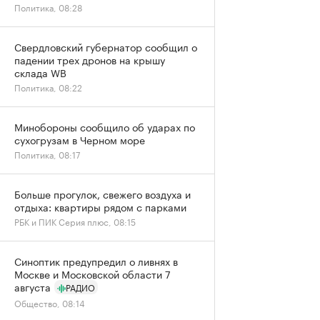
Политика, 08:28
Свердловский губернатор сообщил о
падении трех дронов на крышу
склада WB
Политика, 08:22
Минобороны сообщило об ударах по
сухогрузам в Черном море
Политика, 08:17
Больше прогулок, свежего воздуха и
отдыха: квартиры рядом с парками
РБК и ПИК Серия плюс, 08:15
Синоптик предупредил о ливнях в
Москве и Московской области 7
августа
РАДИО
Общество, 08:14