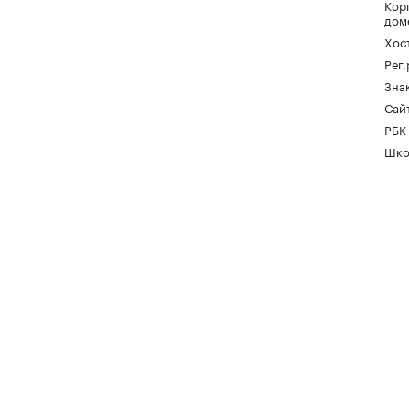
Кор
дом
Хос
Рег
Зна
Сайт
РБК
Шко