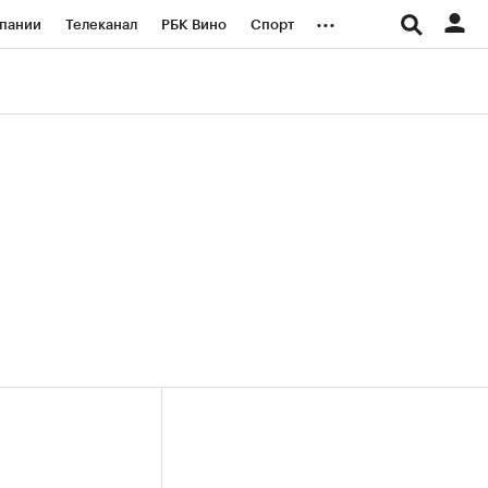
...
пании
Телеканал
РБК Вино
Спорт
ые проекты
Город
Стиль
Крипто
Спецпроекты СПб
логии и медиа
Финансы