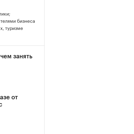
тики;
ителями бизнеса
х, туризме
 чем занять
азе от
с