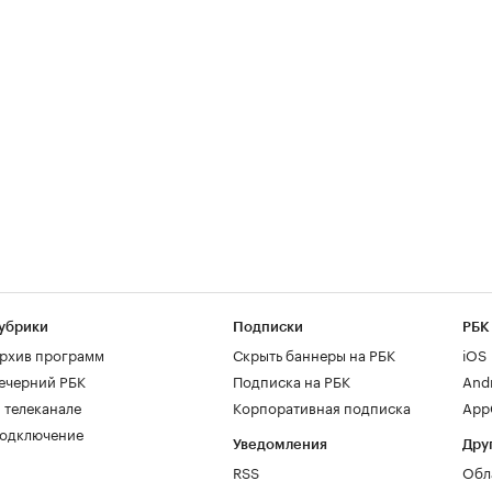
убрики
Подписки
РБК
рхив программ
Скрыть баннеры на РБК
iOS
ечерний РБК
Подписка на РБК
And
 телеканале
Корпоративная подписка
AppG
одключение
Уведомления
Дру
RSS
Обл