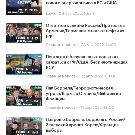
нового энергокризиса в ЕС и США
20:06
ДЕНЬ
·
06 мая 2022, 10:34
Ответные санкции России/Протесты в
Армении/Германия: отказ от нефти из
РФ
8:35
Главные новости
·
03 мая 2022, 14:00
Пентагон о безуспешных попытках
связаться с РФ/США: беспилотники для
ВСУ
15:29
Главные новости
·
22 апр 2022, 08:00
Ляп Борреля/Террористическая
угроза/Взрыв в Ступино/Выборы во
Франции
15:04
Главные новости
·
11 апр 2022, 18:00
Лавров о Борреле, Боррель о России/
Зеленский просит Корею/Франция,
выборы
9:41