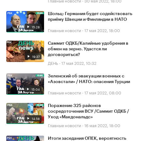
Главные новости
·
30 мая 2022, 18:00
Шольц: Германия будет содействовать
приёму Швеции и Финляндии в НАТО
15:28
Главные новости
·
17 мая 2022, 18:00
Саммит ОДКБ/Калийные удобрения в
обмен на зерно. Удастся ли
договориться?
19:37
ДЕНЬ
·
17 мая 2022, 10:32
Зеленский об эвакуации военных с
«Азовстали» / НАТО: опасения Турции
15:04
Главные новости
·
17 мая 2022, 08:00
Поражение 325 районов
сосредоточения ВСУ /Саммит ОДКБ /
Уход «Макдональдс»
14:58
Главные новости
·
16 мая 2022, 18:00
Итоги заседания ОПЕК, вероятность